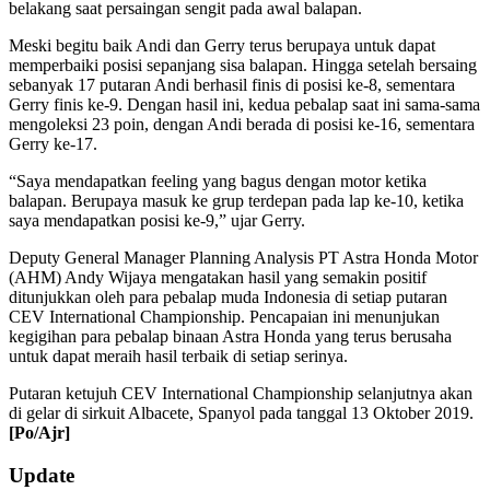
belakang saat persaingan sengit pada awal balapan.
Meski begitu baik Andi dan Gerry terus berupaya untuk dapat
memperbaiki posisi sepanjang sisa balapan. Hingga setelah bersaing
sebanyak 17 putaran Andi berhasil finis di posisi ke-8, sementara
Gerry finis ke-9. Dengan hasil ini, kedua pebalap saat ini sama-sama
mengoleksi 23 poin, dengan Andi berada di posisi ke-16, sementara
Gerry ke-17.
“Saya mendapatkan feeling yang bagus dengan motor ketika
balapan. Berupaya masuk ke grup terdepan pada lap ke-10, ketika
saya mendapatkan posisi ke-9,” ujar Gerry.
Deputy General Manager Planning Analysis PT Astra Honda Motor
(AHM) Andy Wijaya mengatakan hasil yang semakin positif
ditunjukkan oleh para pebalap muda Indonesia di setiap putaran
CEV International Championship. Pencapaian ini menunjukan
kegigihan para pebalap binaan Astra Honda yang terus berusaha
untuk dapat meraih hasil terbaik di setiap serinya.
Putaran ketujuh CEV International Championship selanjutnya akan
di gelar di sirkuit Albacete, Spanyol pada tanggal 13 Oktober 2019.
[Po/Ajr]
2019-
Update
10-