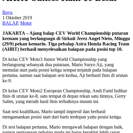
Bayu
1 Oktober 2019
BALAP
,
Motor
JAKARTA – Ajang balap CEV World Championship putaran
keenam yang berlangsugn di Sirkuit Jerez Angel Nieto, Minggu
(29/9) pekan kemarin. Tiga pebalap Astra Honda Racing Team
(AHRT) berhasil menyelesaikan balapan pada posisi top 10.
Di kelas CEV Moto3 Junior World Championship yang
berlangsung sebanyak dua putaraan, Mario Suryo Aji, yang
memulai start pada posisi ketiga sempat terjatuh pada balapan
pertama, namun saat balapan sesi kedua, Aji berhasil finis di urutan
ke-9.
Di kelas CEV Moto2 European Championship, Andi Farid Izdihar
finis di urutan ke-8, satu tempat di depan rekan satu timnya, Gerry
Salim, yang meraih hasil finis terbaiknya musim ini.
Saat sesi kualifikasi, Mario tampil impresif dan berhasil
mengamankan posisi start dari baris terdepan yaitu posisi ketiga.
Di sesi balapan pertama, Mario mengawali balapan dengan baik,
namun perjuangan pebalap muda ini harus berakhir lebih cepat