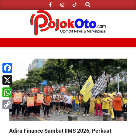
Search
Skip
to
content
Primary
Navigation
Menu
Facebook
X
WhatsApp
Copy
Link
Adira Finance Sambut IIMS 2026, Perkuat