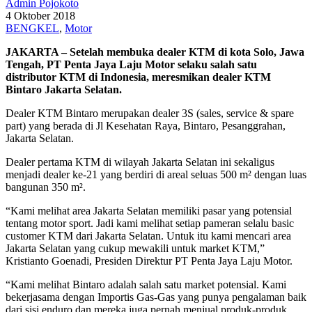
Admin Pojokoto
4 Oktober 2018
BENGKEL
,
Motor
JAKARTA – Setelah membuka dealer KTM di kota Solo, Jawa
Tengah, PT Penta Jaya Laju Motor selaku salah satu
distributor KTM di Indonesia, meresmikan dealer KTM
Bintaro Jakarta Selatan.
Dealer KTM Bintaro merupakan dealer 3S (sales, service & spare
part) yang berada di Jl Kesehatan Raya, Bintaro, Pesanggrahan,
Jakarta Selatan.
Dealer pertama KTM di wilayah Jakarta Selatan ini sekaligus
menjadi dealer ke-21 yang berdiri di areal seluas 500 m² dengan luas
bangunan 350 m².
“Kami melihat area Jakarta Selatan memiliki pasar yang potensial
tentang motor sport. Jadi kami melihat setiap pameran selalu basic
customer KTM dari Jakarta Selatan. Untuk itu kami mencari area
Jakarta Selatan yang cukup mewakili untuk market KTM,”
Kristianto Goenadi, Presiden Direktur PT Penta Jaya Laju Motor.
“Kami melihat Bintaro adalah salah satu market potensial. Kami
bekerjasama dengan Importis Gas-Gas yang punya pengalaman baik
dari sisi enduro dan mereka juga pernah menjual produk-produk