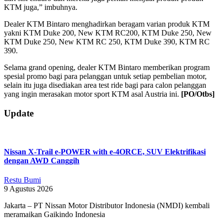
KTM juga,” imbuhnya.
Dealer KTM Bintaro menghadirkan beragam varian produk KTM
yakni KTM Duke 200, New KTM RC200, KTM Duke 250, New
KTM Duke 250, New KTM RC 250, KTM Duke 390, KTM RC
390.
Selama grand opening, dealer KTM Bintaro memberikan program
spesial promo bagi para pelanggan untuk setiap pembelian motor,
selain itu juga disediakan area test ride bagi para calon pelanggan
yang ingin merasakan motor sport KTM asal Austria ini.
[PO/Otbs]
2018-
Update
10-
04
Nissan X-Trail e-POWER with e-4ORCE, SUV Elektrifikasi
dengan AWD Canggih
Restu Bumi
9 Agustus 2026
Jakarta – PT Nissan Motor Distributor Indonesia (NMDI) kembali
meramaikan Gaikindo Indonesia