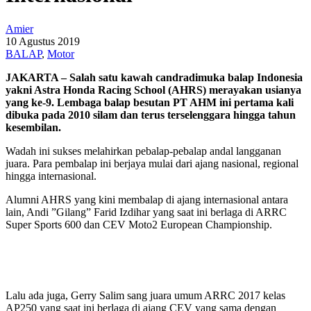
Amier
10 Agustus 2019
BALAP
,
Motor
JAKARTA – Salah satu kawah candradimuka balap Indonesia
yakni Astra Honda Racing School (AHRS) merayakan usianya
yang ke-9. Lembaga balap besutan PT AHM ini pertama kali
dibuka pada 2010 silam dan terus terselenggara hingga tahun
kesembilan.
Wadah ini sukses melahirkan pebalap-pebalap andal langganan
juara. Para pembalap ini berjaya mulai dari ajang nasional, regional
hingga internasional.
Alumni AHRS yang kini membalap di ajang internasional antara
lain, Andi ”Gilang” Farid Izdihar yang saat ini berlaga di ARRC
Super Sports 600 dan CEV Moto2 European Championship.
Lalu ada juga, Gerry Salim sang juara umum ARRC 2017 kelas
AP250 yang saat ini berlaga di ajang CEV yang sama dengan