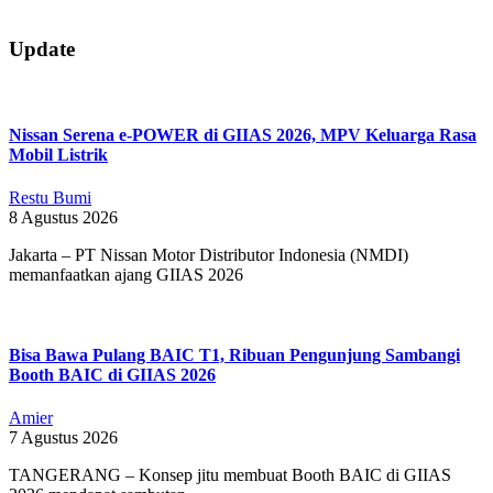
2019-
08-
Update
10
Nissan Serena e-POWER di GIIAS 2026, MPV Keluarga Rasa
Mobil Listrik
Restu Bumi
8 Agustus 2026
Jakarta – PT Nissan Motor Distributor Indonesia (NMDI)
memanfaatkan ajang GIIAS 2026
Bisa Bawa Pulang BAIC T1, Ribuan Pengunjung Sambangi
Booth BAIC di GIIAS 2026
Amier
7 Agustus 2026
TANGERANG – Konsep jitu membuat Booth BAIC di GIIAS