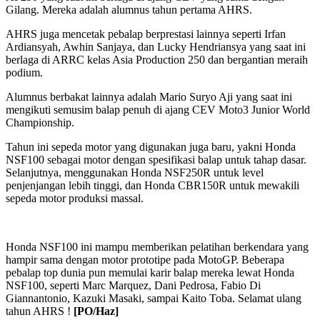
Gilang. Mereka adalah alumnus tahun pertama AHRS.
AHRS juga mencetak pebalap berprestasi lainnya seperti Irfan
Ardiansyah, Awhin Sanjaya, dan Lucky Hendriansya yang saat ini
berlaga di ARRC kelas Asia Production 250 dan bergantian meraih
podium.
Alumnus berbakat lainnya adalah Mario Suryo Aji yang saat ini
mengikuti semusim balap penuh di ajang CEV Moto3 Junior World
Championship.
Tahun ini sepeda motor yang digunakan juga baru, yakni Honda
NSF100 sebagai motor dengan spesifikasi balap untuk tahap dasar.
Selanjutnya, menggunakan Honda NSF250R untuk level
penjenjangan lebih tinggi, dan Honda CBR150R untuk mewakili
sepeda motor produksi massal.
Honda NSF100 ini mampu memberikan pelatihan berkendara yang
hampir sama dengan motor prototipe pada MotoGP. Beberapa
pebalap top dunia pun memulai karir balap mereka lewat Honda
NSF100, seperti Marc Marquez, Dani Pedrosa, Fabio Di
Giannantonio, Kazuki Masaki, sampai Kaito Toba. Selamat ulang
tahun AHRS !
[PO/Haz]