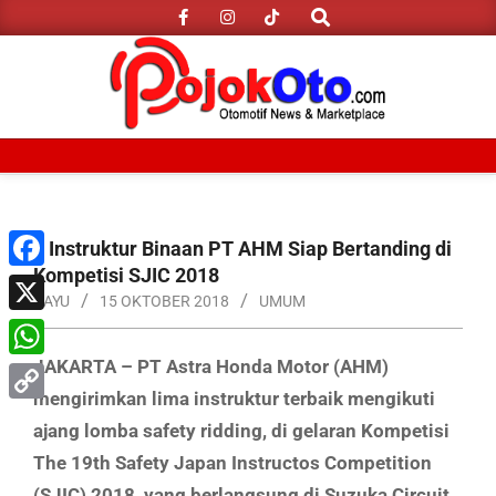
Search
Skip
to
content
Primary
Navigation
Menu
5 Instruktur Binaan PT AHM Siap Bertanding di
Kompetisi SJIC 2018
Facebook
BAYU
15 OKTOBER 2018
UMUM
X
JAKARTA – PT Astra Honda Motor (AHM)
WhatsApp
mengirimkan lima instruktur terbaik mengikuti
Copy
ajang lomba safety ridding, di gelaran Kompetisi
Link
The 19th Safety Japan Instructos Competition
(SJIC) 2018, yang berlangsung di Suzuka Circuit