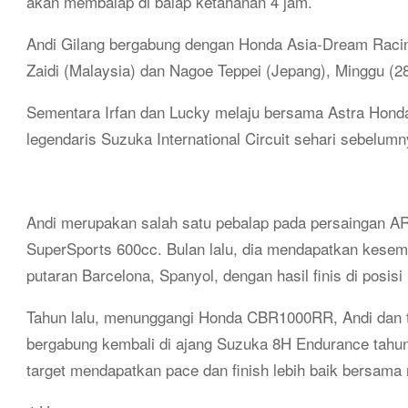
akan membalap di balap ketahanan 4 jam.
Andi Gilang bergabung dengan Honda Asia-Dream Raci
Zaidi (Malaysia) dan Nagoe Teppei (Jepang), Minggu (
2
Sementara Irfan dan Lucky melaju bersama Astra Honda 
legendaris Suzuka International Circuit sehari sebelumn
Andi merupakan salah satu pebalap pada persaingan ARR
SuperSports 600cc. Bulan lalu, dia mendapatkan kesem
putaran Barcelona, Spanyol, dengan hasil finis di posis
Tahun lalu, menunggangi Honda CBR1000RR, Andi dan tim
bergabung kembali di ajang Suzuka 8H Endurance tahun i
target mendapatkan pace dan finish lebih baik bersama 