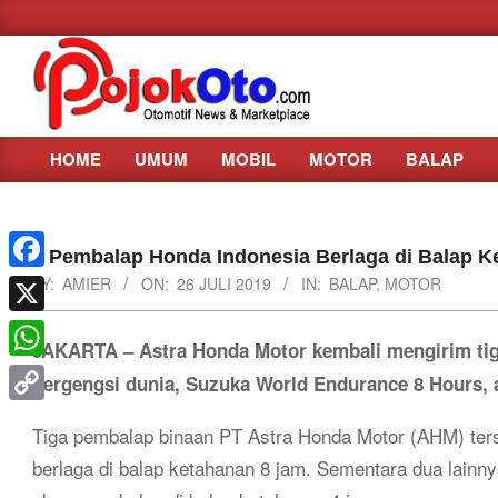
Skip
to
content
HOME
UMUM
MOBIL
MOTOR
BALAP
Primary
Navigation
Menu
3 Pembalap Honda Indonesia Berlaga di Balap 
Facebook
BY:
AMIER
ON:
26 JULI 2019
IN:
BALAP
,
MOTOR
X
JAKARTA – Astra Honda Motor kembali mengirim tiga
WhatsApp
bergengsi dunia, Suzuka World Endurance 8 Hours, a
Copy
Tiga pembalap binaan PT Astra Honda Motor (AHM) terse
Link
berlaga di balap ketahanan 8 jam. Sementara dua lainn