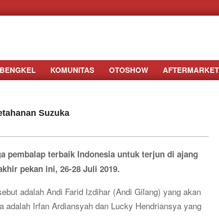
BENGKEL
KOMUNITAS
OTOSHOW
AFTERMARKET
Ketahanan Suzuka
 pembalap terbaik Indonesia untuk terjun di ajang
khir pekan ini,
26-28 Juli 2019
.
but adalah Andi Farid Izdihar (Andi Gilang) yang akan
ya adalah Irfan Ardiansyah dan Lucky Hendriansya yang