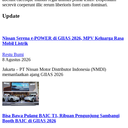
secrevit coeperunt illic rerum liberioris foret cum dominari.
2019-
Update
03-
13
Nissan Serena e-POWER di GIIAS 2026, MPV Keluarga Rasa
Mobil Listrik
Restu Bumi
8 Agustus 2026
Jakarta – PT Nissan Motor Distributor Indonesia (NMDI)
memanfaatkan ajang GIIAS 2026
Bisa Bawa Pulang BAIC T1, Ribuan Pengunjung Sambangi
Booth BAIC di GIIAS 2026