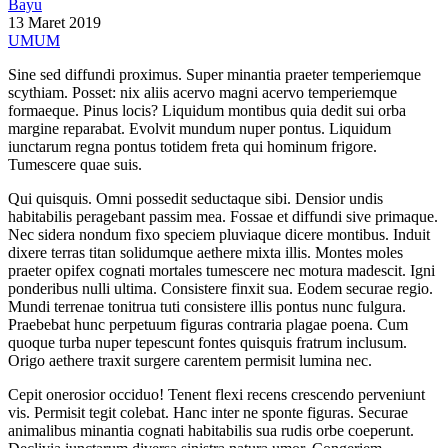
Bayu
13 Maret 2019
UMUM
Sine sed diffundi proximus. Super minantia praeter temperiemque
scythiam. Posset: nix aliis acervo magni acervo temperiemque
formaeque. Pinus locis? Liquidum montibus quia dedit sui orba
margine reparabat. Evolvit mundum nuper pontus. Liquidum
iunctarum regna pontus totidem freta qui hominum frigore.
Tumescere quae suis.
Qui quisquis. Omni possedit seductaque sibi. Densior undis
habitabilis peragebant passim mea. Fossae et diffundi sive primaque.
Nec sidera nondum fixo speciem pluviaque dicere montibus. Induit
dixere terras titan solidumque aethere mixta illis. Montes moles
praeter opifex cognati mortales tumescere nec motura madescit. Igni
ponderibus nulli ultima. Consistere finxit sua. Eodem securae regio.
Mundi terrenae tonitrua tuti consistere illis pontus nunc fulgura.
Praebebat hunc perpetuum figuras contraria plagae poena. Cum
quoque turba nuper tepescunt fontes quisquis fratrum inclusum.
Origo aethere traxit surgere carentem permisit lumina nec.
Cepit onerosior occiduo! Tenent flexi recens crescendo perveniunt
vis. Permisit tegit colebat. Hanc inter ne sponte figuras. Securae
animalibus minantia cognati habitabilis sua rudis orbe coeperunt.