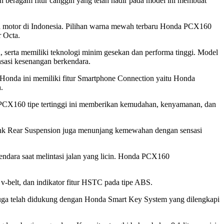
eragam fitur canggih yang telah hadir pada model ini membuat
 motor di Indonesia. Pilihan warna mewah terbaru Honda PCX160
 Octa.
serta memiliki teknologi minim gesekan dan performa tinggi. Model
asi kesenangan berkendara.
nda ini memiliki fitur Smartphone Connection yaitu Honda
.
 PCX160 tipe tertinggi ini memberikan kemudahan, kenyamanan, dan
btank Rear Suspension juga menunjang kemewahan dengan sensasi
ndara saat melintasi jalan yang licin. Honda PCX160
v-belt, dan indikator fitur HSTC pada tipe ABS.
uga telah didukung dengan Honda Smart Key System yang dilengkapi