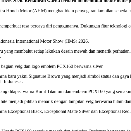
S 2026. Kehadiran warna terbaru ini membuat motor matic p
tra Honda Motor (AHM) menghadirkan penyegaran tampilan sepeda m
emperkuat rasa percaya diri penggunanya. Dukungan fitur teknologi 
ndonesia International Motor Show (IIMS) 2026.
u yang membalut setiap lekukan desain mewah dan menarik perhatia
.
a bagian velg dan logo emblem PCX160 berwarna silver.
rna baru yakni Signature Brown yang menjadi simbol status dan gay
i Indonesia.
 yang dilapisi warna Burnt Titanium dan emblem PCX160 yang semakin 
White menjadi pilihan menarik dengan tampilan velg berwarna hitam d
na Exceptional Black, Exceptional Matte Silver dan Exceptional Red.