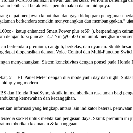
Honda PCX160 semakin mewah dan berkelas. Performa bertenaga dan b
an lebih saat beraktivitas penuh makna dalam hidupnya.
ang dapat menjawab kebutuhan dan gaya hidup para pengguna sepeda
pengalaman berkendara semakin menyenangkan dan membanggakan,” ujar
cc 4 katup enhanced Smart Power plus (eSP+), berpendingin cairan, 
pm dengan torsi puncak 14,7 Nm @6.500 rpm untuk menghadirkan sens
rkendara premium, canggih, berkelas, dan nyaman. Skutik besar Ho
ng dapat dioperasikan dengan Voice Control dan Multi-Function Switch
 dengan menyenangkan. Sistem konektivitas dengan ponsel pada Honda
dlebar, 5” TFT Panel Meter dengan dua mode yaitu day dan night. Su
 hidup yang modern.
ABS dan Honda RoadSync, skutik ini memberikan rasa aman bagi penge
mendukung kemewahan dan kecanggihan.
kan informasi yang lengkap, antara lain indikator baterai, perawatan 
sedia socket untuk melakukan pengisian daya. Skutik premium ini j
apat memberikan keamanan & kebanggaan.