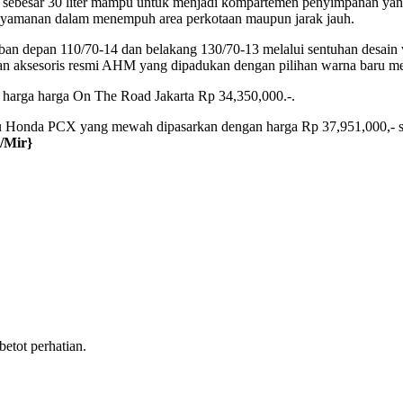
sebesar 30 liter mampu untuk menjadi kompartemen penyimpanan yang lu
nyamanan dalam menempuh area perkotaan maupun jarak jauh.
ban depan 110/70-14 dan belakang 130/70-13 melalui sentuhan desain v
n aksesoris resmi AHM yang dipadukan dengan pilihan warna baru me
harga harga On The Road Jakarta Rp 34,350,000.-.
aru Honda PCX yang mewah dipasarkan dengan harga Rp 37,951,000,- s
/Mir}
tot perhatian.