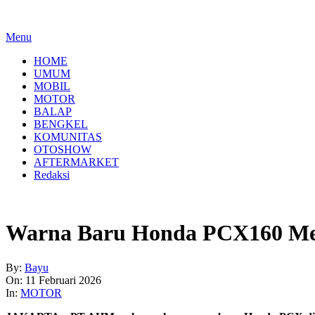
Menu
HOME
UMUM
MOBIL
MOTOR
BALAP
BENGKEL
KOMUNITAS
OTOSHOW
AFTERMARKET
Redaksi
Warna Baru Honda PCX160 Me
By:
Bayu
On:
11 Februari 2026
In:
MOTOR