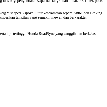
as bagi pengendara. Kapasitas tangki bahan bakar 8,1 liter, posisi
elg Y shaped 5 spoke. Fitur keselamatan seperti Anti-Lock Braking
mberikan tampilan yang semakin mewah dan berkarakter
erta tipe tertinggi Honda RoadSync yang canggih dan berkelas