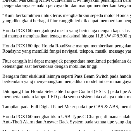
Direktur Marketing AHM Octavianus Dwi meyakini penampilan baru 
pengendaranya semakin percaya diri dan mampu memberikan kenyaman
“Kami berkomitmen untuk terus menghadirkan sepeda motor Honda y
yang dilengkapi berbagai fitur canggih terbaik dapat memberikan 
Honda PCX160 mengadopsi mesin yang bertenaga dengan kapasitas 160
ini mampu menghasilkan tenaga maksimal hingga 11,8 kW @8.500 r
Honda PCX160 tipe Honda RoadSync mampu memberikan pengalaman be
Roadsync yang memiliki fungsi navigasi, telepon, musik, message ya
Fitur canggih ini dapat mengajak pengendara menikmati perjalanan
ketenangan saat berkendara dengan mobilitas tinggi.
Beragam fitur eksklusif lainnya seperti Pass Beam Switch pada han
berkendara yang menyenangkan menjadikan model ini cerminan gaya
Ditunjang fitur Honda Selectable Torque Control (HSTC) pada tipe 
mempertahankan lampu LED pada semua sistem tata cahaya untuk 
Tampilan pada Full Digital Panel Meter pada tipe CBS & ABS, memberi
Honda PCX160 menghadirkan USB Type-C Charger, di mana sudah ter
Anti-Theft Alarm dan Answer Back System pada semua tipe yang d