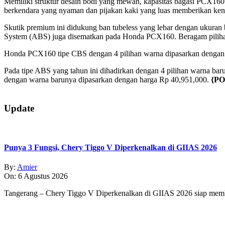
Memiliki struktur desain bodi yang mewah, kapasitas bagasi PCX160 
berkendara yang nyaman dan pijakan kaki yang luas memberikan ke
Skutik premium ini didukung ban tubeless yang lebar dengan ukuran 
System (ABS) juga disematkan pada Honda PCX160. Beragam piliha
Honda PCX160 tipe CBS dengan 4 pilihan warna dipasarkan dengan 
Pada tipe ABS yang tahun ini dihadirkan dengan 4 pilihan warna b
dengan warna barunya dipasarkan dengan harga Rp 40,951,000.
{PO
2026-
02-
Update
11
Punya 3 Fungsi, Chery Tiggo V Diperkenalkan di GIIAS 2026
By:
Amier
On:
6 Agustus 2026
Tangerang – Chery Tiggo V Diperkenalkan di GIIAS 2026 siap membe