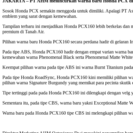
JAKARTA – PT AHM meluncurkan warna baru Honda PCX di IIM
Sosok Honda PCX semakin menggoda untuk dimiliki. Apalagi PT As
emblem yang sarat dengan kemewahan.
Tampilan terbaru ini menjadikan Honda PCX160 lebih berkelas dan m
premium di Tanah Air.
Pilihan warna baru Honda PCX160 secara perdana hadir di gelaran I
Pada tipe ABS, Honda PCX160 hadir dengan empat varian warna bar
kemewahan warna Phenomenal Black serta Phenomenal Matte White
Keempat pilihan warna pada tipe ABS ini warna Burnt Titanium pad
Pada tipe Honda RoadSync, Honda PCX160 kini memiliki pilihan wa
pilihan warna Signature Burgundy yang memikat para pecinta skutik d
Tipe tertinggi pada pada Honda PCX160 ini dilengkapi dengan velg
Sementara itu, pada tipe CBS, warna baru yakni Exceptional Matte 
Warna baru pada Honda PCX160 tipe CBS ini melengkapi pilihan war