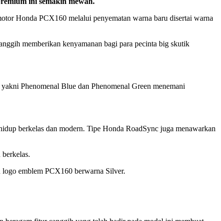
remium ini semakin mewah.
otor Honda PCX160 melalui penyematan warna baru disertai warna
canggih memberikan kenyamanan bagi para pecinta big skutik
n, yakni Phenomenal Blue dan Phenomenal Green menemani
a hidup berkelas dan modern. Tipe Honda RoadSync juga menawarkan
berkelas.
an logo emblem PCX160 berwarna Silver.