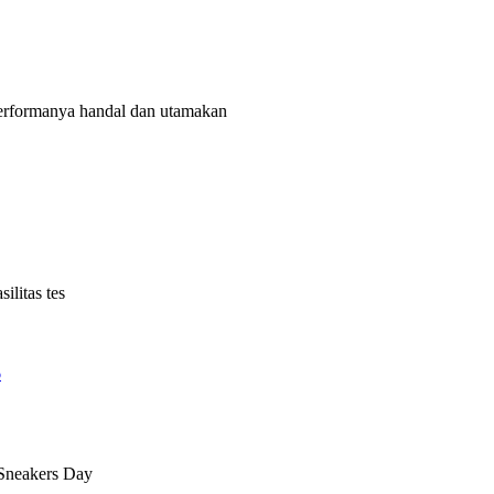
rformanya handal dan utamakan
litas tes
6
 Sneakers Day