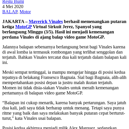
Restu Bumi
4 Mei 2020
BALAP
,
Motor
JAKARTA –
Maverick Vinales
berhasil memenangkan putaran
ketiga
MotoGP
Virtual Sirkuit Jerez, Spanyol yang
berlangsung Minggu (3/5). Hasil ini menjadi kemenangan
perdana Vinales di ajang balap video game MotoGP.
Jalannya balapan sebenarnya berlangsung berat bagi Vinales karena
di awal lomba ia termasuk rombongan yang terlibat senggolan dan
terjatuh. Bahkan Vinales tercatat dua kali terjatuh dalam balapan kali
ini.
Meski sempat tertinggal, ia mampu mengejar hingga di posisi kedua
tepatnya di belakang Fransesco Bagnaia. Sial bagi Bagnaia, alih-alih
mempertahankan posisi depan ia justru malah ikutan terjatuh.
Momen ini tidak disia-siakan Vinales untuk meraih kemenangan
pertamanya di balapan video game MotoGP.
“Balapan ini cukup menarik, karena banyak pertarungan. Saya jatuh
dua kali, jadi saya tidak berharap untuk menang. Tetapi saya punya
ritme yang baik dan saya melakukan banyak putaran cepat berturut-
turut,” kata Vinales usai balapan.
Posisi kedua akhirnya menjadi milik Alex Marquez, sedangkan