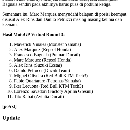
Bagnaia sendiri pada akhirnya harus puas di podium ketiga.
Sementara itu, Marc Marquez menyudahi balapan di posisi keempat
disusul Alex Rins dan Danilo Petrucci masing-masing kelima dan
keenam.
Hasil MotoGP Virtual Round 3:
Maverick Vinales (Monster Yamaha)
Alex Marquez (Repsol Honda)
Francesco Bagnaia (Pramac Ducati)
Marc Marquez (Repsol Honda)
Alex Rins (Suzuki Ecstar)
Danilo Petrucci (Ducati Team)
Miguel Oliveira (Red Bull KTM Tech3)
Fabio Quartararo (Petronas Yamaha)
Iker Lecuona (Red Bull KTM Tech3)
Lorenzo Savadori (Factory Aprilia Gresini)
Tito Rabat (Avintia Ducati)
[po/rst]
2020-
Update
05-
04