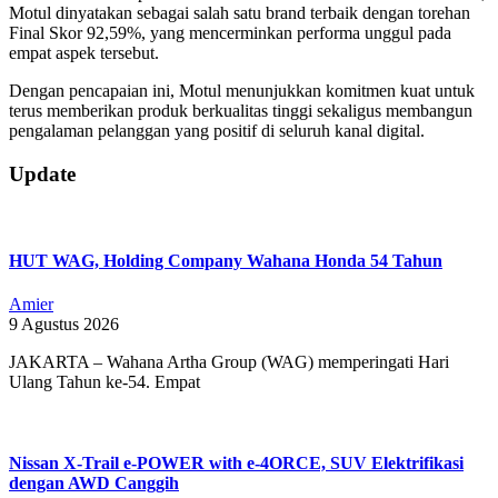
Motul dinyatakan sebagai salah satu brand terbaik dengan torehan
Final Skor 92,59%, yang mencerminkan performa unggul pada
empat aspek tersebut.
Dengan pencapaian ini, Motul menunjukkan komitmen kuat untuk
terus memberikan produk berkualitas tinggi sekaligus membangun
pengalaman pelanggan yang positif di seluruh kanal digital.
2025-
Update
12-
17
HUT WAG, Holding Company Wahana Honda 54 Tahun
Amier
9 Agustus 2026
JAKARTA – Wahana Artha Group (WAG) memperingati Hari
Ulang Tahun ke-54. Empat
Nissan X-Trail e-POWER with e-4ORCE, SUV Elektrifikasi
dengan AWD Canggih