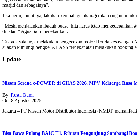
masjid dan sebagainya”.
Jika perlu, lanjutnya, lakukan kembali gerakan-gerakan ringan untuk
“Meski menjalankan ibadah puasa, kita harus tetap mengedepankan #Ca
di jalan,” Agus Sani menekankan.
Tak ada salahnya melakukan pengecekan motor Honda kesayangan And
silakan kunjungi bengkel AHASS terdekat atau melakukan booking 
2024-
Update
03-
15
Nissan Serena e-POWER di GIIAS 2026, MPV Keluarga Rasa Mo
By:
Restu Bumi
On:
8 Agustus 2026
Jakarta – PT Nissan Motor Distributor Indonesia (NMDI) memanfaa
Bisa Bawa Pulang BAIC T1, Ribuan Pengunjung Sambangi Boo