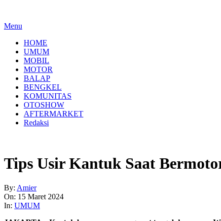
Menu
HOME
UMUM
MOBIL
MOTOR
BALAP
BENGKEL
KOMUNITAS
OTOSHOW
AFTERMARKET
Redaksi
Tips Usir Kantuk Saat Bermot
By:
Amier
On:
15 Maret 2024
In:
UMUM