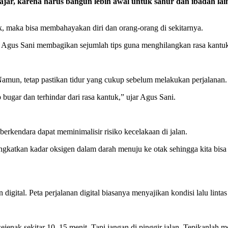
r, karena harus bangun lebih awal untuk sahur dan ibadah lai
k, maka bisa membahayakan diri dan orang-orang di sekitarnya.
gus Sani membagikan sejumlah tips guna menghilangkan rasa kantuk 
amun, tetap pastikan tidur yang cukup sebelum melakukan perjalanan.
bugar dan terhindar dari rasa kantuk,” ujar Agus Sani.
erkendara dapat meminimalisir risiko kecelakaan di jalan.
katkan kadar oksigen dalam darah menuju ke otak sehingga kita bisa le
igital. Peta perjalanan digital biasanya menyajikan kondisi lalu lintas
ejenak sekitar 10–15 menit. Tapi jangan di pinggir jalan. Tepikanlah m