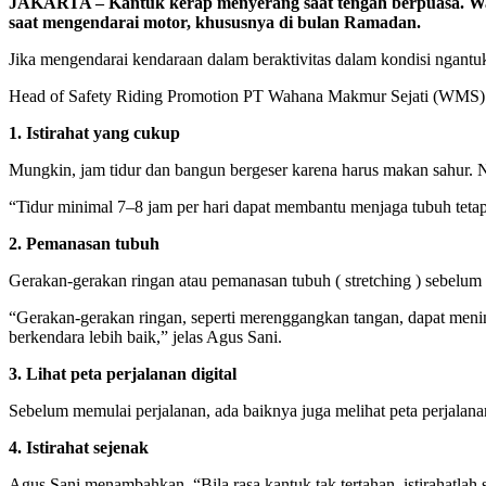
JAKARTA – Kantuk kerap menyerang saat tengah berpuasa. Waja
saat mengendarai motor, khususnya di bulan Ramadan.
Jika mengendarai kendaraan dalam beraktivitas dalam kondisi ngantu
Head of Safety Riding Promotion PT Wahana Makmur Sejati (WMS) A
1. Istirahat yang cukup
Mungkin, jam tidur dan bangun bergeser karena harus makan sahur. N
“Tidur minimal 7–8 jam per hari dapat membantu menjaga tubuh tetap 
2. Pemanasan tubuh
Gerakan-gerakan ringan atau pemanasan tubuh ( stretching ) sebelum b
“Gerakan-gerakan ringan, seperti merenggangkan tangan, dapat mening
berkendara lebih baik,” jelas Agus Sani.
3. Lihat peta perjalanan digital
Sebelum memulai perjalanan, ada baiknya juga melihat peta perjalanan d
4. Istirahat sejenak
Agus Sani menambahkan, “Bila rasa kantuk tak tertahan, istirahatlah s