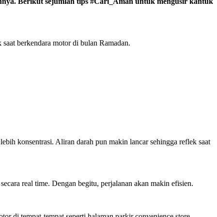
nnya. Berikut sejumlah tips #Cari_Aman untuk mengusir kantuk
saat berkendara motor di bulan Ramadan.
bih konsentrasi. Aliran darah pun makin lancar sehingga reflek saat
 secara real time. Dengan begitu, perjalanan akan makin efisien.
otor di tempat-tempat seperti halaman parkir convenience store,