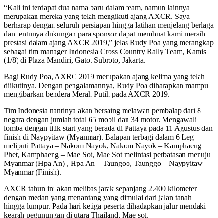
“Kali ini terdapat dua nama baru dalam team, namun lainnya
merupakan mereka yang telah mengikuti ajang AXCR. Saya
berharap dengan seluruh persiapan hingga latihan menjelang berlaga
dan tentunya dukungan para sponsor dapat membuat kami meraih
prestasi dalam ajang AXCR 2019,” jelas Rudy Poa yang merangkap
sebagai tim manager Indonesia Cross Country Rally Team, Kamis
(1/8) di Plaza Mandiri, Gatot Subroto, Jakarta.
Bagi Rudy Poa, AXRC 2019 merupakan ajang kelima yang telah
diikutinya. Dengan pengalamannya, Rudy Poa diharapkan mampu
mengibarkan bendera Merah Putih pada AXCR 2019.
Tim Indonesia nantinya akan bersaing melawan pembalap dari 8
negara dengan jumlah total 65 mobil dan 34 motor. Mengawali
lomba dengan titik start yang berada di Pattaya pada 11 Agustus dan
finish di Naypyitaw (Myanmar). Balapan terbagi dalam 6 Leg
meliputi Pattaya – Nakom Nayok, Nakom Nayok – Kamphaeng
Phet, Kamphaeng – Mae Sot, Mae Sot melintasi perbatasan menuju
Myanmar (Hpa An) , Hpa An – Taungoo, Taunggo – Naypyitaw –
Myanmar (Finish).
AXCR tahun ini akan melibas jarak sepanjang 2.400 kilometer
dengan medan yang menantang yang dimulai dari jalan tanah
hingga lumpur. Pada hari ketiga peserta dihadapkan jalur mendaki
kearah pegunungan di utara Thailand, Mae sot.