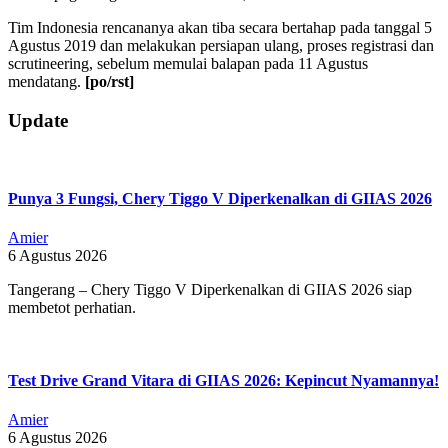
Tim Indonesia rencananya akan tiba secara bertahap pada tanggal 5
Agustus 2019 dan melakukan persiapan ulang, proses registrasi dan
scrutineering, sebelum memulai balapan pada 11 Agustus
mendatang.
[po/rst]
2019-
Update
08-
02
Punya 3 Fungsi, Chery Tiggo V Diperkenalkan di GIIAS 2026
Amier
6 Agustus 2026
Tangerang – Chery Tiggo V Diperkenalkan di GIIAS 2026 siap
membetot perhatian.
Test Drive Grand Vitara di GIIAS 2026: Kepincut Nyamannya!
Amier
6 Agustus 2026