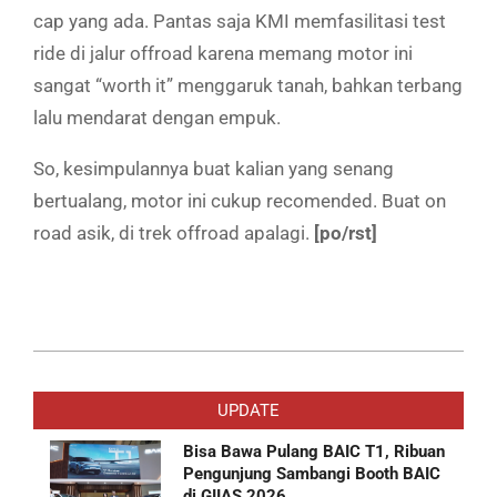
cap yang ada. Pantas saja KMI memfasilitasi test
ride di jalur offroad karena memang motor ini
sangat “worth it” menggaruk tanah, bahkan terbang
lalu mendarat dengan empuk.
So, kesimpulannya buat kalian yang senang
bertualang, motor ini cukup recomended. Buat on
road asik, di trek offroad apalagi.
[po/rst]
2019-
07-
UPDATE
02
Bisa Bawa Pulang BAIC T1, Ribuan
Pengunjung Sambangi Booth BAIC
di GIIAS 2026