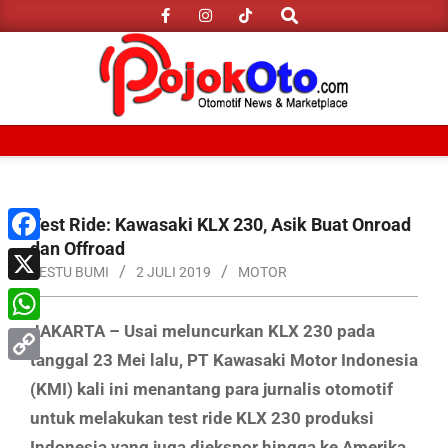
Search
Skip
to
content
Primary
Navigation
Menu
Test Ride: Kawasaki KLX 230, Asik Buat Onroad
dan Offroad
Facebook
RESTU BUMI
2 JULI 2019
MOTOR
X
JAKARTA – Usai meluncurkan KLX 230 pada
WhatsApp
tanggal 23 Mei lalu, PT Kawasaki Motor Indonesia
Copy
(KMI) kali ini menantang para jurnalis otomotif
Link
untuk melakukan test ride KLX 230 produksi
Indonesia yang juga diekspor hingga ke Amerika