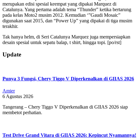
merupakan edisi spesial keempat yang dipakai Marquez di
Catalunya. Yang pertama adalah tema “Thunder” ketika bertarung
pada kelas Moto2 musim 2012. Kemudian ‘”Gaudi Mosaic”
digunakan saat 2015, dan “Power Up” yang dipakai di tiga musim
terakhir.
Tak hanya helm, di Seri Catalunya Marquez juga mempersiapkan
desain spesial untuk sepatu balap, t shirt, hingga topi. [po/rst]
2019-
Update
06-
15
Punya 3 Fungsi, Chery Tiggo V Diperkenalkan di GIIAS 2026
Amier
6 Agustus 2026
Tangerang – Chery Tiggo V Diperkenalkan di GIIAS 2026 siap
membetot perhatian.
Test Drive Grand Vitara di GIIAS 2026: Kepincut Nyamannya!