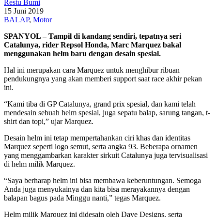
Restu Bumi
15 Juni 2019
BALAP
,
Motor
SPANYOL – Tampil di kandang sendiri, tepatnya seri
Catalunya, rider Repsol Honda, Marc Marquez bakal
menggunakan helm baru dengan desain spesial.
Hal ini merupakan cara Marquez untuk menghibur ribuan
pendukungnya yang akan memberi support saat race akhir pekan
ini.
“Kami tiba di GP Catalunya, grand prix spesial, dan kami telah
mendesain sebuah helm spesial, juga sepatu balap, sarung tangan, t-
shirt dan topi,” ujar Marquez.
Desain helm ini tetap mempertahankan ciri khas dan identitas
Marquez seperti logo semut, serta angka 93. Beberapa ornamen
yang menggambarkan karakter sirkuit Catalunya juga tervisualisasi
di helm milik Marquez.
“Saya berharap helm ini bisa membawa keberuntungan. Semoga
Anda juga menyukainya dan kita bisa merayakannya dengan
balapan bagus pada Minggu nanti,” tegas Marquez.
Helm milik Marquez ini didesain oleh Dave Designs, serta