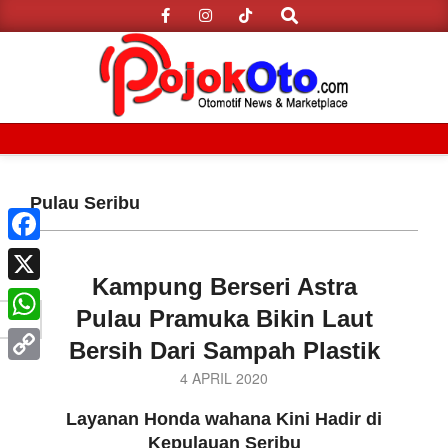
Search
Skip
to
content
Primary
Navigation
Pulau Seribu
Menu
Facebook
Kampung Berseri Astra
X
Pulau Pramuka Bikin Laut
WhatsApp
Bersih Dari Sampah Plastik
Copy
2020-
4 APRIL 2020
04-
Link
Layanan Honda wahana Kini Hadir di
04
Kepulauan Seribu