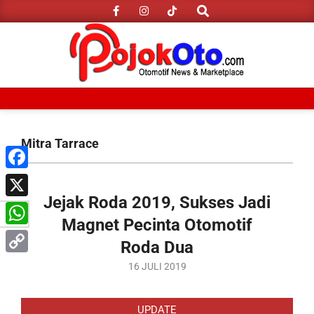
Search
Skip
to
content
Primary
Navigation
Mitra Tarrace
Menu
Facebook
Jejak Roda 2019, Sukses Jadi
X
Magnet Pecinta Otomotif
WhatsApp
Roda Dua
Copy
2019-
16 JULI 2019
07-
Link
16
UPDATE