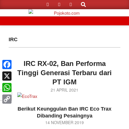
Search
Skip
to
content
Primary
Navigation
IRC
Menu
IRC RX-02, Ban Performa
Tinggi Generasi Terbaru dari
Facebook
PT IGM
X
2021-
21 APRIL 2021
WhatsApp
04-
21
Copy
Berikut Keunggulan Ban IRC Eco Trax
Dibanding Pesaingnya
Link
2019-
14 NOVEMBER 2019