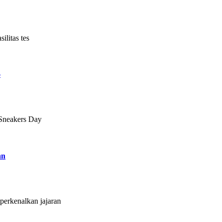
litas tes
6
 Sneakers Day
an
erkenalkan jajaran