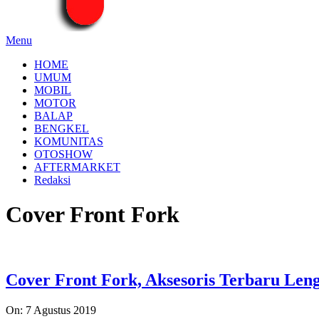
Menu
HOME
UMUM
MOBIL
MOTOR
BALAP
BENGKEL
KOMUNITAS
OTOSHOW
AFTERMARKET
Redaksi
Cover Front Fork
Cover Front Fork, Aksesoris Terbaru Len
2019-
On:
7 Agustus 2019