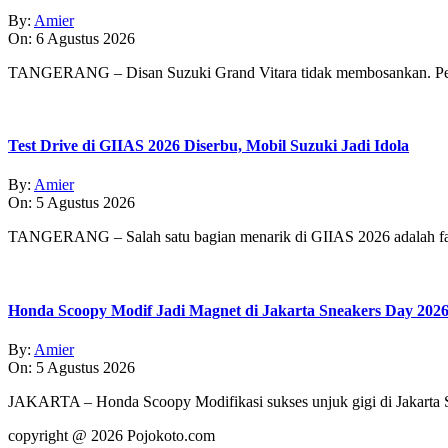
By:
Amier
On:
6 Agustus 2026
TANGERANG – Disan Suzuki Grand Vitara tidak membosankan. Pe
Test Drive di GIIAS 2026 Diserbu, Mobil Suzuki Jadi Idola
By:
Amier
On:
5 Agustus 2026
TANGERANG – Salah satu bagian menarik di GIIAS 2026 adalah fasi
Honda Scoopy Modif Jadi Magnet di Jakarta Sneakers Day 202
By:
Amier
On:
5 Agustus 2026
JAKARTA – Honda Scoopy Modifikasi sukses unjuk gigi di Jakarta
copyright @ 2026 Pojokoto.com