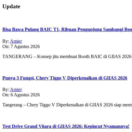
12-
27
Update
Bisa Bawa Pulang BAIC T1, Ribuan Pengunjung Sambangi Boo
By:
Amier
On:
7 Agustus 2026
TANGERANG – Konsep jitu membuat Booth BAIC di GIIAS 2026 
Punya 3 Fungsi, Chery Tiggo V Diperkenalkan di GIIAS 2026
By:
Amier
On:
6 Agustus 2026
Tangerang – Chery Tiggo V Diperkenalkan di GIIAS 2026 siap membe
Test Drive Grand Vitara di GIIAS 2026: Kepincut Nyamannya!