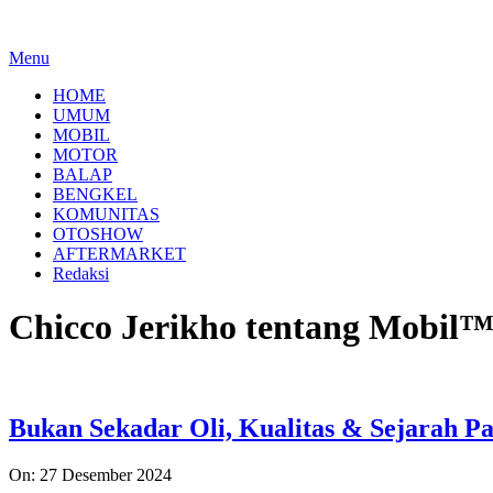
Menu
HOME
UMUM
MOBIL
MOTOR
BALAP
BENGKEL
KOMUNITAS
OTOSHOW
AFTERMARKET
Redaksi
Chicco Jerikho tentang Mobil
Bukan Sekadar Oli, Kualitas & Sejarah 
2024-
On:
27 Desember 2024