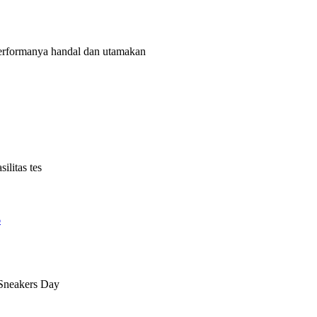
rformanya handal dan utamakan
litas tes
6
 Sneakers Day