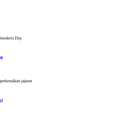
6
 Sneakers Day
an
erkenalkan jajaran
ci