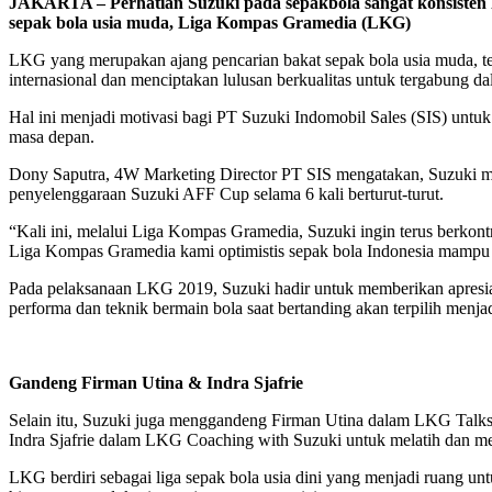
JAKARTA – Perhatian Suzuki pada sepakbola sangat konsisten 
sepak bola usia muda
,
Liga Kompas Gramedia (LKG)
LKG yang merupakan ajang pencarian bakat sepak bola usia muda, 
internasional dan menciptakan lulusan berkualitas untuk tergabung da
Hal ini menjadi motivasi bagi PT Suzuki Indomobil Sales (SIS) untuk
masa depan.
Dony Saputra, 4W Marketing Director PT SIS mengatakan, Suzuki memi
penyelenggaraan Suzuki AFF Cup selama 6 kali berturut-turut.
“Kali ini, melalui Liga Kompas Gramedia, Suzuki ingin terus berkont
Liga Kompas Gramedia kami optimistis sepak bola Indonesia mampu b
Pada pelaksanaan LKG 2019, Suzuki hadir untuk memberikan apresia
performa dan teknik bermain bola saat bertanding akan terpilih menj
Gandeng Firman Utina & Indra Sjafrie
Selain itu, Suzuki juga menggandeng Firman Utina dalam LKG Talk
Indra Sjafrie dalam LKG Coaching with Suzuki untuk melatih dan 
LKG berdiri sebagai liga sepak bola usia dini yang menjadi ruang un