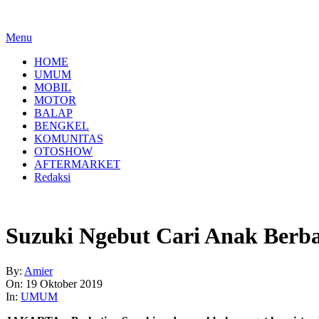
Menu
HOME
UMUM
MOBIL
MOTOR
BALAP
BENGKEL
KOMUNITAS
OTOSHOW
AFTERMARKET
Redaksi
Suzuki Ngebut Cari Anak Berb
By:
Amier
On:
19 Oktober 2019
In:
UMUM