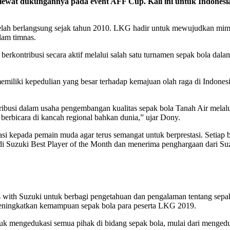
lewat dukungannya pada event AFF Cup. Kali ini untuk Indonesi
telah berlangsung sejak tahun 2010. LKG hadir untuk mewujudkan mim
lam timnas.
 berkontribusi secara aktif melalui salah satu turnamen sepak bola da
liki kepedulian yang besar terhadap kemajuan olah raga di Indonesia
ribusi dalam usaha pengembangan kualitas sepak bola Tanah Air melalu
erbicara di kancah regional bahkan dunia,” ujar Dony.
si kepada pemain muda agar terus semangat untuk berprestasi. Seti
adi Suzuki Best Player of the Month dan menerima penghargaan dari Su
s with Suzuki untuk berbagi pengetahuan dan pengalaman tentang se
meningkatkan kemampuan sepak bola para peserta LKG 2019.
tuk mengedukasi semua pihak di bidang sepak bola, mulai dari mengedu