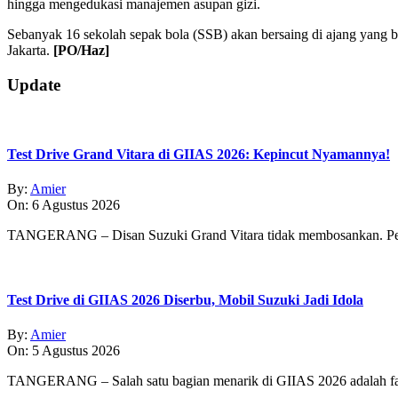
hingga mengedukasi manajemen asupan gizi.
Sebanyak 16 sekolah sepak bola (SSB) akan bersaing di ajang yang
Jakarta.
[PO/Haz]
2019-
Update
10-
19
Test Drive Grand Vitara di GIIAS 2026: Kepincut Nyamannya!
By:
Amier
On:
6 Agustus 2026
TANGERANG – Disan Suzuki Grand Vitara tidak membosankan. Pe
Test Drive di GIIAS 2026 Diserbu, Mobil Suzuki Jadi Idola
By:
Amier
On:
5 Agustus 2026
TANGERANG – Salah satu bagian menarik di GIIAS 2026 adalah fasi