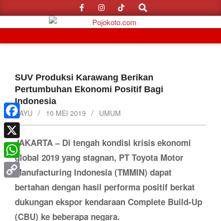
Search
Skip
to
content
Primary
Navigation
Menu
SUV Produksi Karawang Berikan
Pertumbuhan Ekonomi Positif Bagi
Indonesia
BAYU
10 MEI 2019
UMUM
Facebook
JAKARTA – Di tengah kondisi krisis ekonomi
X
global 2019 yang stagnan, PT Toyota Motor
WhatsApp
Manufacturing Indonesia (TMMIN) dapat
Copy
bertahan dengan hasil performa positif berkat
Link
dukungan ekspor kendaraan Complete Build-Up
(CBU) ke beberapa negara.