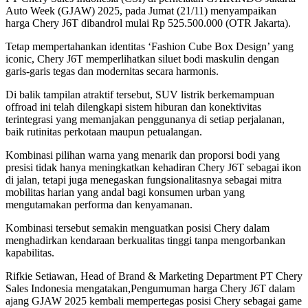
Auto Week (GJAW) 2025, pada Jumat (21/11) menyampaikan
harga Chery J6T dibandrol mulai Rp 525.500.000 (OTR Jakarta).
Tetap mempertahankan identitas
‘Fashion Cube Box Design’
yang
iconic
, Chery J6T memperlihatkan siluet bodi maskulin dengan
garis-garis tegas dan modernitas secara harmonis.
Di balik tampilan atraktif tersebut, SUV listrik berkemampuan
offroad
ini telah dilengkapi sistem hiburan dan konektivitas
terintegrasi yang memanjakan penggunanya di setiap perjalanan,
baik rutinitas perkotaan maupun petualangan.
Kombinasi pilihan warna yang menarik dan proporsi bodi yang
presisi tidak hanya meningkatkan kehadiran Chery J6T sebagai ikon
di jalan, tetapi juga menegaskan fungsionalitasnya sebagai mitra
mobilitas harian yang andal bagi konsumen urban yang
mengutamakan performa dan kenyamanan.
Kombinasi tersebut semakin menguatkan posisi Chery dalam
menghadirkan kendaraan berkualitas tinggi tanpa mengorbankan
kapabilitas.
Rifkie Setiawan, Head of Brand & Marketing Department PT Chery
Sales Indonesia mengatakan,
Pengumuman harga Chery J6T dalam
ajang GJAW 2025 kembali mempertegas posisi Chery sebagai
game