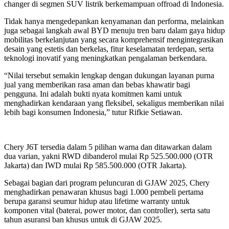
changer
di segmen SUV listrik berkemampuan
offroad
di Indonesia.
Tidak hanya mengedepankan kenyamanan dan performa, melainkan
juga sebagai langkah awal BYD menuju tren baru dalam gaya hidup
mobilitas berkelanjutan yang secara komprehensif mengintegrasikan
desain yang estetis dan berkelas, fitur keselamatan terdepan, serta
teknologi inovatif yang meningkatkan pengalaman berkendara.
“Nilai tersebut semakin lengkap dengan dukungan layanan purna
jual yang memberikan rasa aman dan bebas khawatir bagi
pengguna. Ini adalah bukti nyata komitmen kami untuk
menghadirkan kendaraan yang fleksibel, sekaligus memberikan nilai
lebih bagi konsumen Indonesia,”
tutur Rifkie Setiawan.
Chery J6T tersedia dalam 5 pilihan warna dan ditawarkan dalam
dua varian, yakni RWD dibanderol mulai Rp 525.500.000 (OTR
Jakarta) dan IWD mulai Rp 585.500.000 (OTR Jakarta).
Sebagai bagian dari program peluncuran di GJAW 2025, Chery
menghadirkan penawaran khusus bagi 1.000 pembeli pertama
berupa garansi seumur hidup atau lifetime warranty untuk
komponen vital
(baterai, power motor, dan controller),
serta satu
tahun asuransi ban khusus untuk di GJAW 2025.