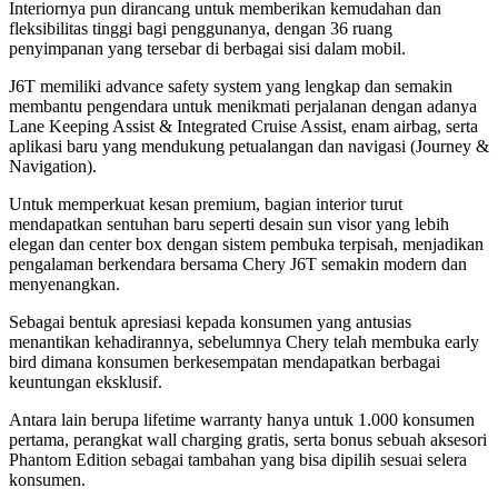
Interiornya pun dirancang untuk memberikan kemudahan dan
fleksibilitas tinggi bagi penggunanya, dengan 36 ruang
penyimpanan yang tersebar di berbagai sisi dalam mobil.
J6T memiliki
advance safety system
yang lengkap dan semakin
membantu pengendara untuk menikmati perjalanan dengan adanya
Lane Keeping Assist & Integrated Cruise Assist
, enam airbag, serta
aplikasi baru yang mendukung petualangan dan navigasi
(Journey &
Navigation)
.
Untuk memperkuat kesan premium, bagian interior turut
mendapatkan sentuhan baru seperti desain
sun visor
yang lebih
elegan dan
center box
dengan sistem pembuka terpisah, menjadikan
pengalaman berkendara bersama Chery J6T semakin modern dan
menyenangkan.
Sebagai bentuk apresiasi kepada konsumen yang antusias
menantikan kehadirannya, sebelumnya Chery telah membuka early
bird dimana konsumen berkesempatan mendapatkan berbagai
keuntungan eksklusif.
Antara lain berupa lifetime warranty hanya untuk 1.000 konsumen
pertama, perangkat wall charging gratis, serta bonus sebuah aksesori
Phantom Edition sebagai tambahan yang bisa dipilih sesuai selera
konsumen.