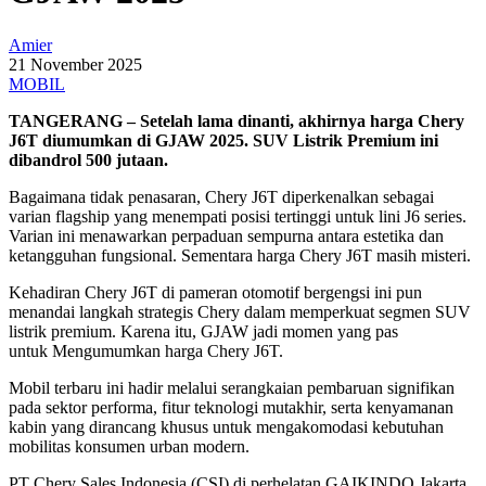
Amier
21 November 2025
MOBIL
TANGERANG – Setelah lama dinanti, akhirnya harga Chery
J6T diumumkan di GJAW 2025. SUV Listrik Premium ini
dibandrol 500 jutaan.
Bagaimana tidak penasaran, Chery J6T diperkenalkan sebagai
varian flagship yang menempati posisi tertinggi untuk lini J6 series.
Varian ini menawarkan perpaduan sempurna antara estetika dan
ketangguhan fungsional. Sementara harga Chery J6T masih misteri.
Kehadiran Chery J6T di pameran otomotif bergengsi ini pun
menandai langkah strategis Chery dalam memperkuat segmen SUV
listrik premium. Karena itu, GJAW jadi momen yang pas
untuk
Mengumumkan harga Chery J6T.
Mobil terbaru ini hadir melalui serangkaian pembaruan signifikan
pada sektor performa, fitur teknologi mutakhir, serta kenyamanan
kabin yang dirancang khusus untuk mengakomodasi kebutuhan
mobilitas konsumen urban modern.
PT Chery Sales Indonesia (CSI) di perhelatan GAIKINDO Jakarta