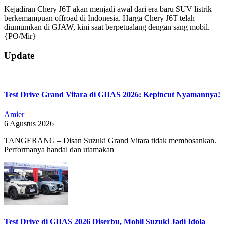
Kejadiran Chery J6T akan menjadi awal dari era baru SUV listrik
berkemampuan offroad di Indonesia. Harga Chery J6T telah
diumumkan di GJAW, kini saat berpetualang dengan sang mobil.
{PO/Mir}
2025-
Update
11-
21
Test Drive Grand Vitara di GIIAS 2026: Kepincut Nyamannya!
Amier
6 Agustus 2026
TANGERANG – Disan Suzuki Grand Vitara tidak membosankan.
Performanya handal dan utamakan
Test Drive di GIIAS 2026 Diserbu, Mobil Suzuki Jadi Idola