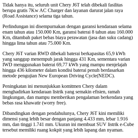
Tidak hanya itu, seluruh unit Chery J6T telah dibekali fasilitas
berupa gratis 7Kw AC Charger dan layanan darurat jalan raya
(Road Assistance)
selama tiga tahun.
Perlindungan ini disempurnakan dengan garansi kendaraan selama
enam tahun atau 150.000 Km, garansi baterai 8 tahun atau 160.000
Km, ditambah paket bebas biaya perawatan (jasa dan suku cadang)
hingga lima tahun atau 75.000 Km.
Chery J6T varian RWD dibekali baterai berkapasitas 65,9 kWh
yang sanggup menempuh jarak hingga 431 Km, sementara varian
IWD menggunakan baterai 69,77 kWh yang mampu menjelajah
hingga 436 kilometer dalam kondisi baterai penuh berdasarkan
metode pengujian
New European Driving Cycle
(NEDC).
Peningkatan ini menunjukkan komitmen Chery dalam
menghadirkan kendaraan listrik yang semakin efisien, ramah
lingkungan, dan mampu memberikan pengalaman berkendara yang
bebas rasa khawatir
(worry free)
.
Dibandingkan dengan pendahulunya, Chery J6T kini memiliki
dimensi yang lebih besar dengan panjang 4.433 mm, lebar 1.916
mm, dan tinggi 1.741 mm. Ukuran ini membuat SUV listrik e-Cube
tersebut memiliki ruang kokpit yang lebih lapang dan nyaman.