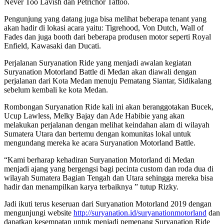
Never Too Lavish dan Petrichor Tattoo.
Pengunjung yang datang juga bisa melihat beberapa tenant yang
akan hadir di lokasi acara yaitu: Tigrehood, Von Dutch, Wall of
Fades dan juga booth dari beberapa produsen motor seperti Royal
Enfield, Kawasaki dan Ducati.
Perjalanan Suryanation Ride yang menjadi awalan kegiatan
Suryanation Motorland Battle di Medan akan diawali dengan
perjalanan dari Kota Medan menuju Pematang Siantar, Sidikalang
sebelum kembali ke kota Medan.
Rombongan Suryanation Ride kali ini akan beranggotakan Bucek,
Ucup Lawless, Melky Bajay dan Ade Habibie yang akan
melakukan perjalanan dengan melihat keindahan alam di wilayah
Sumatera Utara dan bertemu dengan komunitas lokal untuk
mengundang mereka ke acara Suryanation Motorland Battle.
“Kami berharap kehadiran Suryanation Motorland di Medan
menjadi ajang yang bergengsi bagi pecinta custom dan roda dua di
wilayah Sumatera Bagian Tengah dan Utara sehingga mereka bisa
hadir dan menampilkan karya terbaiknya ” tutup Rizky.
Jadi ikuti terus keseruan dari Suryanation Motorland 2019 dengan
mengunjungi website
http://suryanation.id/suryanationmotorland
dan
dapatkan kesempatan untuk menjadi pemenang Suryanation Ride