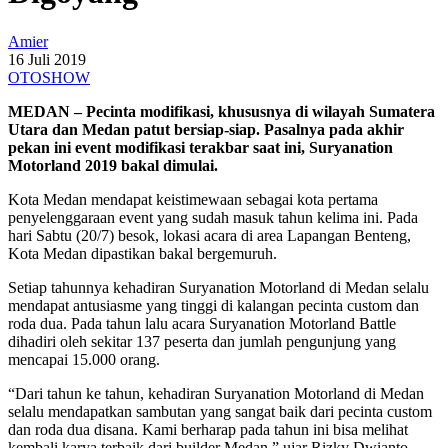
Amier
16 Juli 2019
OTOSHOW
MEDAN – Pecinta modifikasi, khususnya di wilayah Sumatera
Utara dan Medan patut bersiap-siap. Pasalnya pada akhir
pekan ini event modifikasi terakbar saat ini, Suryanation
Motorland 2019 bakal dimulai.
Kota Medan mendapat keistimewaan sebagai kota pertama
penyelenggaraan event yang sudah masuk tahun kelima ini. Pada
hari Sabtu (20/7) besok, lokasi acara di area Lapangan Benteng,
Kota Medan dipastikan bakal bergemuruh.
Setiap tahunnya kehadiran Suryanation Motorland di Medan selalu
mendapat antusiasme yang tinggi di kalangan pecinta custom dan
roda dua. Pada tahun lalu acara Suryanation Motorland Battle
dihadiri oleh sekitar 137 peserta dan jumlah pengunjung yang
mencapai 15.000 orang.
“Dari tahun ke tahun, kehadiran Suryanation Motorland di Medan
selalu mendapatkan sambutan yang sangat baik dari pecinta custom
dan roda dua disana. Kami berharap pada tahun ini bisa melihat
kembali karya terbaik dari builder Medan,” ujar Rizky Dwianto,