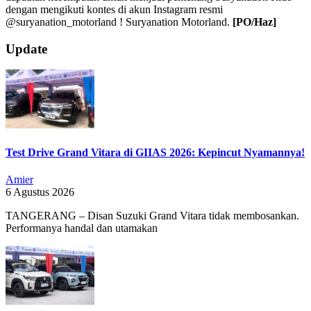
dengan mengikuti kontes di akun Instagram resmi
@suryanation_motorland ! Suryanation Motorland.
[PO/Haz]
2019-
Update
07-
16
Test Drive Grand Vitara di GIIAS 2026: Kepincut Nyamannya!
Amier
6 Agustus 2026
TANGERANG – Disan Suzuki Grand Vitara tidak membosankan.
Performanya handal dan utamakan