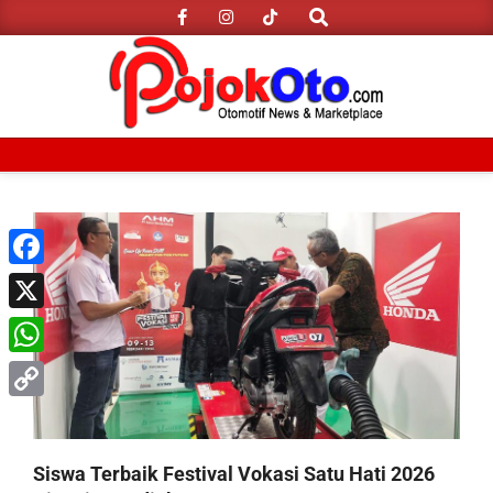
Search
Skip
to
content
Primary
Navigation
Menu
Facebook
X
WhatsApp
Copy
Link
Siswa Terbaik Festival Vokasi Satu Hati 2026