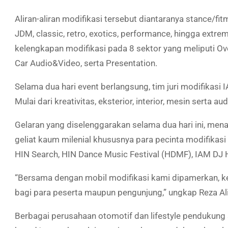
Aliran-aliran modifikasi tersebut diantaranya stance/fitmen
JDM, classic, retro, exotics, performance, hingga extre
kelengkapan modifikasi pada 8 sektor yang meliputi Overal
Car Audio&Video, serta Presentation.
Selama dua hari event berlangsung, tim juri modifikas
Mulai dari kreativitas, eksterior, interior, mesin serta a
Gelaran yang diselenggarakan selama dua hari ini, men
geliat kaum milenial khususnya para pecinta modifikas
HIN Search, HIN Dance Music Festival (HDMF), IAM DJ 
“Bersama dengan mobil modifikasi kami dipamerkan, ke
bagi para peserta maupun pengunjung,” ungkap Reza A
Berbagai perusahaan otomotif dan lifestyle pendukung 