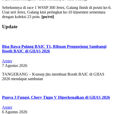
Sebelumnya di race 1 WSSP 300 Jerez, Galang finish di posisi ke-6.
Usai seri Jerez, Galang kini peringkat ke-10 klasemen sementara
dengan koleksi 23 poin.
[po/rst]
2019-
Update
06-
10
Bisa Bawa Pulang BAIC T1, Ribuan Pengunjung Sambangi
Booth BAIC di GIIAS 2026
Amier
7 Agustus 2026
TANGERANG – Konsep jitu membuat Booth BAIC di GIIAS
2026 mendapat sambutan
Punya 3 Fungsi, Chery Tiggo V Diperkenalkan di GIIAS 2026
Amier
6 Agustus 2026