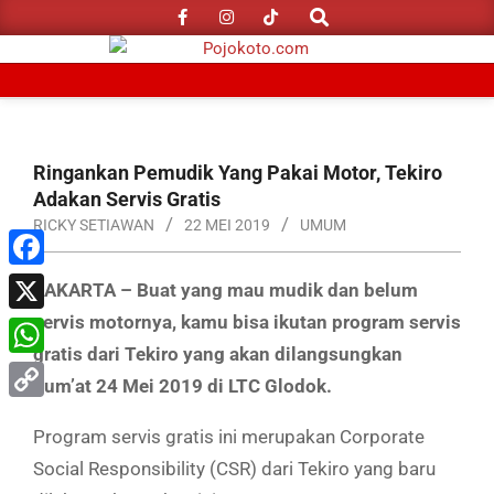
Search
Skip
to
content
Primary
Navigation
Menu
Ringankan Pemudik Yang Pakai Motor, Tekiro
Adakan Servis Gratis
RICKY SETIAWAN
22 MEI 2019
UMUM
Facebook
JAKARTA – Buat yang mau mudik dan belum
servis motornya, kamu bisa ikutan program servis
X
gratis dari Tekiro yang akan dilangsungkan
WhatsApp
Jum’at 24 Mei 2019 di LTC Glodok.
Copy
Program servis gratis ini merupakan Corporate
Link
Social Responsibility (CSR) dari Tekiro yang baru