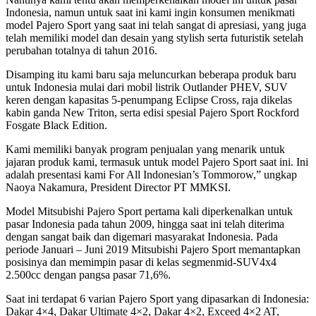
Indonesia, namun untuk saat ini kami ingin konsumen menikmati
model Pajero Sport yang saat ini telah sangat di apresiasi, yang juga
telah memiliki model dan desain yang stylish serta futuristik setelah
perubahan totalnya di tahun 2016.
Disamping itu kami baru saja meluncurkan beberapa produk baru
untuk Indonesia mulai dari mobil listrik Outlander PHEV, SUV
keren dengan kapasitas 5-penumpang Eclipse Cross, raja dikelas
kabin ganda New Triton, serta edisi spesial Pajero Sport Rockford
Fosgate Black Edition.
Kami memiliki banyak program penjualan yang menarik untuk
jajaran produk kami, termasuk untuk model Pajero Sport saat ini. Ini
adalah presentasi kami For All Indonesian’s Tommorow,” ungkap
Naoya Nakamura, President Director PT MMKSI.
Model Mitsubishi Pajero Sport pertama kali diperkenalkan untuk
pasar Indonesia pada tahun 2009, hingga saat ini telah diterima
dengan sangat baik dan digemari masyarakat Indonesia. Pada
periode Januari – Juni 2019 Mitsubishi Pajero Sport memantapkan
posisinya dan memimpin pasar di kelas segmenmid-SUV4x4
2.500cc dengan pangsa pasar 71,6%.
Saat ini terdapat 6 varian Pajero Sport yang dipasarkan di Indonesia:
Dakar 4×4, Dakar Ultimate 4×2, Dakar 4×2, Exceed 4×2 AT,