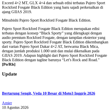
Exceed 4×2 MT, GLX 4×4 dan sebuah edisi terbatas Pajero Sport
Rockford Fosgate Black Edition yang baru sajadi perkenalkan di
ajang GIIAS 2019.
Mitsubishi Pajero Sport Rockford Fosgate Black Edition.
Pajero Sport Rockford Fosgate Black Edition merupakan edisi
terbatas dengan konsep “Black Sporty” yang dilengkapi dengan
audio premium Rockford Fosgate, dengan tampilan eksterior yang
sporty. Pajero Sport Rockford Fosgate Black Edition dikembangkan
dari varian Pajero Sport Dakar 4×2 AT, berwarna Black Mica,
dengan jumlah produksi 1.000 unit dan mulai dikenalkan pada
GIIAS 2019. Adapun highlight dari Pajero Sport Rockford Fosgate
Black Edition dengan tagline barunya “Let’s Rock and Road.”
[Po/Rls]
2019-
Update
07-
27
Bertarung Sengit, Veda 10 Besar di Moto3 Inggris 2026
Amier
10 Agustus 2026