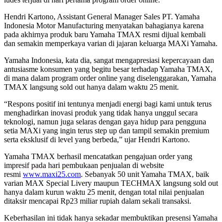
Hendri Kartono, Assistant General Manager Sales PT. Yamaha
Indonesia Motor Manufacturing menyatakan bahagianya karena
pada akhirnya produk baru Yamaha TMAX resmi dijual kembali
dan semakin memperkaya varian di jajaran keluarga MAXi Yamaha.
Yamaha Indonesia, kata dia, sangat mengapresiasi kepercayaan dan
antusiasme konsumen yang begitu besar terhadap Yamaha TMAX,
di mana dalam program order online yang diselenggarakan, Yamaha
TMAX langsung sold out hanya dalam waktu 25 menit.
“Respons positif ini tentunya menjadi energi bagi kami untuk terus
menghadirkan inovasi produk yang tidak hanya unggul secara
teknologi, namun juga selaras dengan gaya hidup para pengguna
setia MAXi yang ingin terus step up dan tampil semakin premium
serta eksklusif di level yang berbeda,” ujar Hendri Kartono.
Yamaha TMAX berhasil mencatatkan pengajuan order yang
impresif pada hari pembukaan penjualan di website
resmi
www.maxi25.com
. Sebanyak 50 unit Yamaha TMAX, baik
varian MAX Special Livery maupun TECHMAX langsung sold out
hanya dalam kurun waktu 25 menit, dengan total nilai penjualan
ditaksir mencapai Rp23 miliar rupiah dalam sekali transaksi.
Keberhasilan ini tidak hanya sekadar membuktikan presensi Yamaha