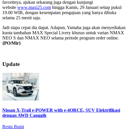
favoritnya, ajukan sekarang juga dengan kunjungi
website
www.maxi25.com
hingga Kamis, 29 Januari setiap pukul
19.00 WIB, dengan kesempatan pengajuan yang hanya dibuka
selama 25 menit saja.
Jadi siapa cepat dia dapat. Adapun, Yamaha juga akan menyediakan
kuota tambahan MAX Special Livery khusus untuk varian NMAX
NEO S dan NMAX NEO selama periode program order online.
{PO/Mir}
2026-
Update
01-
28
Nissan X-Trail e-POWER with e-4ORCE, SUV Elektrifikasi
dengan AWD Canggih
Restu Bumi