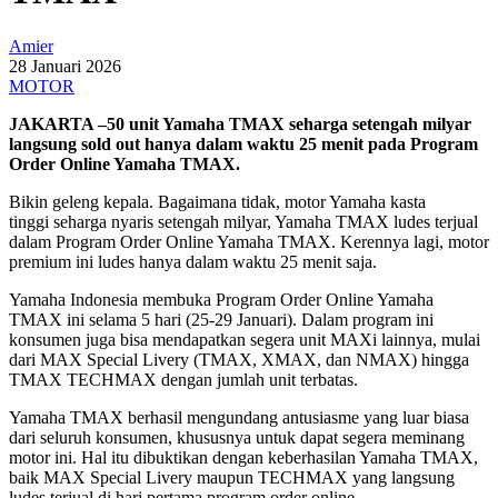
Amier
28 Januari 2026
MOTOR
JAKARTA –
50 unit Yamaha TMAX seharga setengah milyar
langsung sold out hanya dalam waktu 25 menit pada Program
Order Online Yamaha TMAX.
Bikin geleng kepala. Bagaimana tidak, motor Yamaha kasta
tinggi seharga nyaris setengah milyar, Yamaha TMAX ludes terjual
dalam Program Order Online Yamaha TMAX. Kerennya lagi, motor
premium ini ludes hanya dalam waktu 25 menit saja.
Yamaha Indonesia membuka Program Order Online Yamaha
TMAX ini selama 5 hari (25-29 Januari). Dalam program ini
konsumen juga bisa mendapatkan segera unit MAXi lainnya, mulai
dari MAX Special Livery (TMAX, XMAX, dan NMAX) hingga
TMAX TECHMAX dengan jumlah unit terbatas.
Yamaha TMAX berhasil mengundang antusiasme yang luar biasa
dari seluruh konsumen, khususnya untuk dapat segera meminang
motor ini. Hal itu dibuktikan dengan keberhasilan Yamaha TMAX,
baik MAX Special Livery maupun TECHMAX yang langsung
ludes terjual di hari pertama program order online.