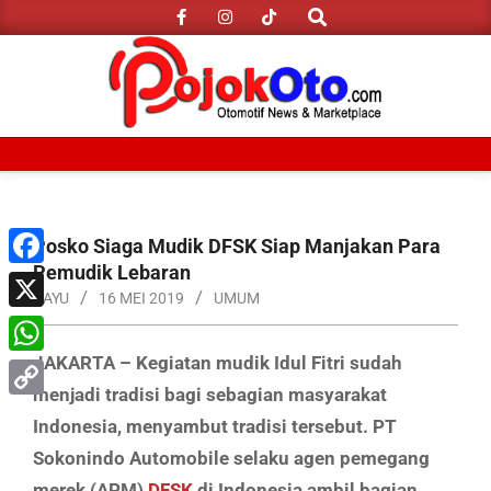
Search
Skip
to
content
Primary
Navigation
Menu
Posko Siaga Mudik DFSK Siap Manjakan Para
Pemudik Lebaran
Facebook
BAYU
16 MEI 2019
UMUM
X
JAKARTA – Kegiatan mudik Idul Fitri sudah
WhatsApp
menjadi tradisi bagi sebagian masyarakat
Copy
Indonesia, menyambut tradisi tersebut. PT
Link
Sokonindo Automobile selaku agen pemegang
merek (APM)
DFSK
di Indonesia ambil bagian