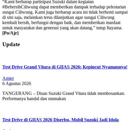
“Kami berharap partisipasi Suzuki dalam kegiatan
#BebersihCiliwung dapat memberikan dampak terhadap pelestarian
sungai Ciliwung. Kami juga berharap acara ini tidak berhenti sampai
di sini saja, melainkan terus dilanjutkan agar sungai Ciliwung
kembali bersih, berfungsi dengan baik, dan memberikan manfaat
untuk masyarakat dan generasi yang akan datang,” tutup Itayama.
[Po/Ajr]
2019-
Update
06-
24
Test Drive Grand Vitara di GIIAS 2026: Kepincut Nyamannya!
Amier
6 Agustus 2026
TANGERANG – Disan Suzuki Grand Vitara tidak membosankan.
Performanya handal dan utamakan
Test Drive di GIIAS 2026 Diserbu, Mobil Suzuki Jadi Idola