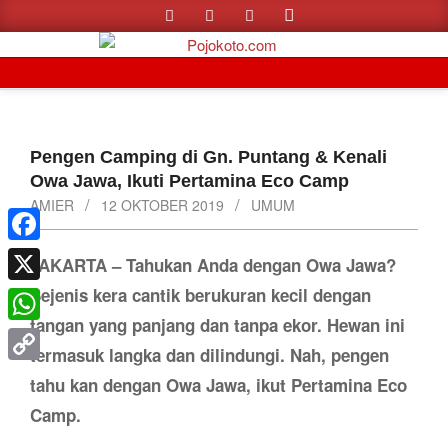
Search
Skip
to
content
Primary
Navigation
Menu
Pengen Camping di Gn. Puntang & Kenali
Owa Jawa, Ikuti Pertamina Eco Camp
AMIER
12 OKTOBER 2019
UMUM
Facebook
JAKARTA – Tahukan Anda dengan Owa Jawa?
Sejenis kera cantik berukuran kecil dengan
X
tangan yang panjang dan tanpa ekor. Hewan ini
WhatsApp
termasuk langka dan dilindungi. Nah, pengen
Copy
tahu kan dengan Owa Jawa, ikut Pertamina Eco
Link
Camp.