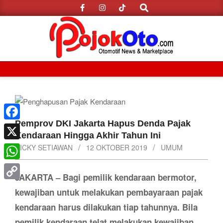
Search
Skip
to
content
Primary
Navigation
Menu
Pemprov DKI Jakarta Hapus Denda Pajak
Facebook
Kendaraan Hingga Akhir Tahun Ini
X
RICKY SETIAWAN
12 OKTOBER 2019
UMUM
WhatsApp
JAKARTA – Bagi pemilik kendaraan bermotor,
Copy
kewajiban untuk melakukan pembayaraan pajak
Link
kendaraan harus dilakukan tiap tahunnya. Bila
pemilik kendaraan telat melakukan kewajiban