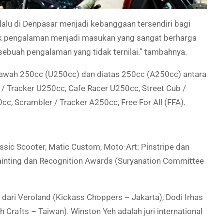
alu di Denpasar menjadi kebanggaan tersendiri bagi
nyak pengalaman menjadi masukan yang sangat berharga
sebuah pengalaman yang tidak ternilai.” tambahnya.
ibawah 250cc (U250cc) dan diatas 250cc (A250cc) antara
 / Tracker U250cc, Cafe Racer U250cc, Street Cub /
, Scrambler / Tracker A250cc, Free For All (FFA).
assic Scooter, Matic Custom, Moto-Art: Pinstripe dan
 Painting dan Recognition Awards (Suryanation Committee
i dari Veroland (Kickass Choppers – Jakarta), Dodi Irhas
Crafts – Taiwan). Winston Yeh adalah juri international