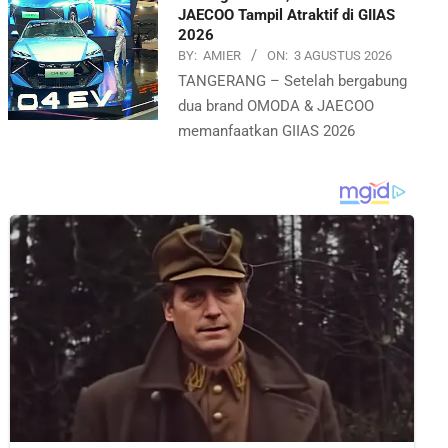
JAECOO Tampil Atraktif di GIIAS
2026
BY:
AMIER
ON:
3 AGUSTUS 2026
TANGERANG – Setelah bergabung
dua brand OMODA & JAECOO
memanfaatkan GIIAS 2026