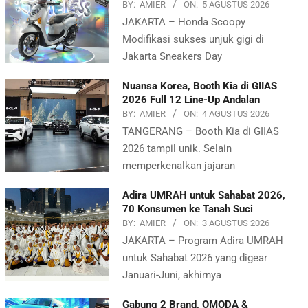
BY:
AMIER
ON:
5 AGUSTUS 2026
JAKARTA – Honda Scoopy
Modifikasi sukses unjuk gigi di
Jakarta Sneakers Day
Nuansa Korea, Booth Kia di GIIAS
2026 Full 12 Line-Up Andalan
BY:
AMIER
ON:
4 AGUSTUS 2026
TANGERANG – Booth Kia di GIIAS
2026 tampil unik. Selain
memperkenalkan jajaran
Adira UMRAH untuk Sahabat 2026,
70 Konsumen ke Tanah Suci
BY:
AMIER
ON:
3 AGUSTUS 2026
JAKARTA – Program Adira UMRAH
untuk Sahabat 2026 yang digear
Januari-Juni, akhirnya
Gabung 2 Brand, OMODA &