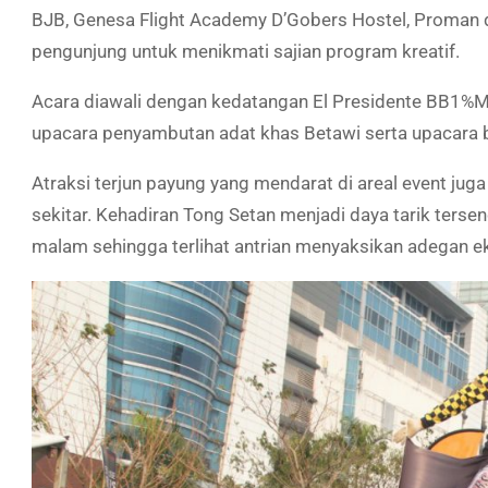
BJB, Genesa Flight Academy D’Gobers Hostel, Proman da
pengunjung untuk menikmati sajian program kreatif.
Acara diawali dengan kedatangan El Presidente BB1%M
upacara penyambutan adat khas Betawi serta upacara 
Atraksi terjun payung yang mendarat di areal event ju
sekitar. Kehadiran Tong Setan menjadi daya tarik tersend
malam sehingga terlihat antrian menyaksikan adegan e