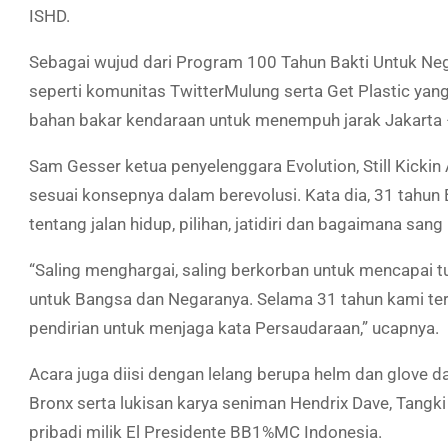
ISHD.
Sebagai wujud dari Program 100 Tahun Bakti Untuk Neg
seperti komunitas TwitterMulung serta Get Plastic ya
bahan bakar kendaraan untuk menempuh jarak Jakarta –
Sam Gesser ketua penyelenggara Evolution, Still Kickin
sesuai konsepnya dalam berevolusi. Kata dia, 31 tahu
tentang jalan hidup, pilihan, jatidiri dan bagaimana sa
“Saling menghargai, saling berkorban untuk mencapai t
untuk Bangsa dan Negaranya. Selama 31 tahun kami ter
pendirian untuk menjaga kata Persaudaraan,” ucapnya.
Acara juga diisi dengan lelang berupa helm dan glove d
Bronx serta lukisan karya seniman Hendrix Dave, Tangki m
pribadi milik El Presidente BB1%MC Indonesia.