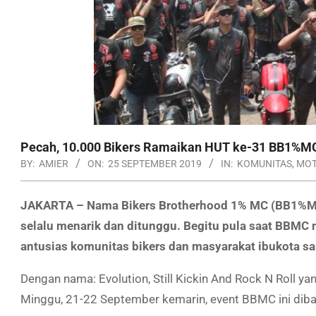
Pecah, 10.000 Bikers Ramaikan HUT ke-31 BB1%M
BY:
AMIER
ON:
25 SEPTEMBER 2019
IN:
KOMUNITAS
,
MO
JAKARTA – Nama Bikers Brotherhood 1% MC (BB1%MC)
selalu menarik dan ditunggu. Begitu pula saat BBMC
antusias komunitas bikers dan masyarakat ibukota sa
Dengan nama: Evolution, Still Kickin And Rock N Roll 
Minggu, 21-22 September kemarin, event BBMC ini diban