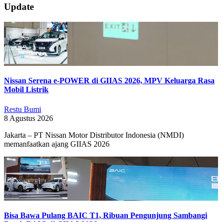
2019-
Update
10-
18
Nissan Serena e-POWER di GIIAS 2026, MPV Keluarga Rasa
Mobil Listrik
Restu Bumi
8 Agustus 2026
Jakarta – PT Nissan Motor Distributor Indonesia (NMDI)
memanfaatkan ajang GIIAS 2026
Bisa Bawa Pulang BAIC T1, Ribuan Pengunjung Sambangi