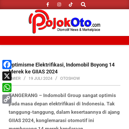
Search
Skip
to
content
Primary
Navigation
Menu
Optimisme Elektrifikasi, Indomobil Boyong 14
Merek ke GIIAS 2024
Facebook
AMIER
19 JULI 2024
OTOSHOW
X
TANGERANG – Indomobil Group sangat optimis
WhatsApp
pada masa depan elektrifikasi di Indonesia. Tak
Copy
tanggung-tanggung, dalam kesertaannya di ajang
Link
GIIAS 2024, konglemarasi otomotif ini
memboyong 14 merek kendaraan.