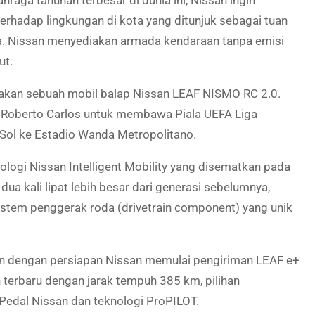
raga tahunan terbesar di dunia ini, Nissan ingin
rhadap lingkungan di kota yang ditunjuk sebagai tuan
nya. Nissan menyediakan armada kendaraan tanpa emisi
ut.
takan sebuah mobil balap Nissan LEAF NISMO RC 2.0.
il Roberto Carlos untuk membawa Piala UEFA Liga
 Sol ke Estadio Wanda Metropolitano.
nologi Nissan Intelligent Mobility yang disematkan pada
dua kali lipat lebih besar dari generasi sebelumnya,
sistem penggerak roda (drivetrain component) yang unik
an dengan persiapan Nissan memulai pengiriman LEAF e+
terbaru dengan jarak tempuh 385 km, pilihan
-Pedal Nissan dan teknologi ProPILOT.