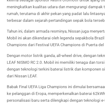
kelima sebagai Sponsor Resmi Otomotif untuk ajang olah
meningkatkan kualitas udara dan mengurangi dampak te
rumah, terutama di akhir pekan yang padat lalu lintas
terbesar dalam sejarah pertandingan sepak bola terseb
Tahun ini, dalam armada resminya, Nissan juga menyer
Mobil ini akan dikendarai oleh legenda sepakbola Braz
Champions dari Festival UEFA Champions di Puerta del
Dengan motor listrik ganda, all-wheel drive, dengan tek
LEAF NISMO RC 2.0. Mobil ini memiliki tenaga dan torsi 
dengan teknologi terkini baterai listrik dan komponen 
dari Nissan LEAF.
Babak Final UEFA Liga Champions ini dimulai bersama
ke pelanggan di Eropa, memperkenalkan baterai 62kWh 
personalisasi baru serta dilengkapi dengan teknologi e