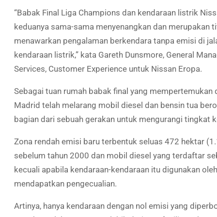
“Babak Final Liga Champions dan kendaraan listrik N
keduanya sama-sama menyenangkan dan merupakan titi
menawarkan pengalaman berkendara tanpa emisi di jala
kendaraan listrik,” kata Gareth Dunsmore, General Man
Services, Customer Experience untuk Nissan Eropa.
Sebagai tuan rumah babak final yang mempertemukan du
Madrid telah melarang mobil diesel dan bensin tua ber
bagian dari sebuah gerakan untuk mengurangi tingkat k
Zona rendah emisi baru terbentuk seluas 472 hektar (1
sebelum tahun 2000 dan mobil diesel yang terdaftar seb
kecuali apabila kendaraan-kendaraan itu digunakan ol
mendapatkan pengecualian.
Artinya, hanya kendaraan dengan nol emisi yang diperb