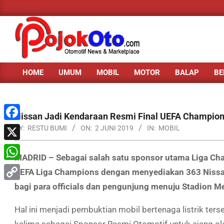
Skip
to
content
HOME
UMUM
MOBIL
MOTOR
BALAP
BE
Primary
Navigation
Menu
Nissan Jadi Kendaraan Resmi Final UEFA Champio
Facebook
BY:
RESTU BUMI
ON:
2 JUNI 2019
IN:
MOBIL
X
MADRID – Sebagai salah satu sponsor utama Liga Cha
WhatsApp
UEFA Liga Champions dengan menyediakan 363 Nissa
bagi para officials dan pengunjung menuju Stadion Me
Copy
Link
Hal ini menjadi pembuktian mobil bertenaga listrik t