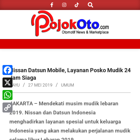
Search
Skip
to
content
Primary
Navigation
Menu
Nissan Datsun Mobile, Layanan Posko Mudik 24
Jam Siaga
Facebook
BAYU
27 MEI 2019
UMUM
X
JAKARTA – Mendekati musim mudik lebaran
WhatsApp
2019. Nissan dan Datsun Indonesia
Copy
menghadirkan layanan spesial untuk keluarga
Link
Indonesia yang akan melakukan perjalanan mudik
selama libur Lebaran 2019.