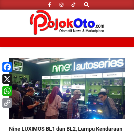
Search
Skip
to
content
Primary
Navigation
Menu
Facebook
X
WhatsApp
Copy
Link
Nine LUXIMOS BL1 dan BL2, Lampu Kendaraan