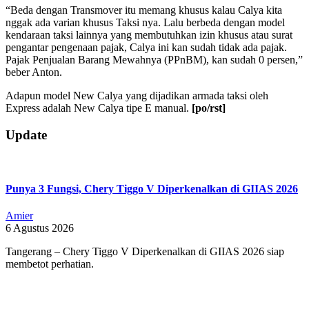
“Beda dengan Transmover itu memang khusus kalau Calya kita
nggak ada varian khusus Taksi nya. Lalu berbeda dengan model
kendaraan taksi lainnya yang membutuhkan izin khusus atau surat
pengantar pengenaan pajak, Calya ini kan sudah tidak ada pajak.
Pajak Penjualan Barang Mewahnya (PPnBM), kan sudah 0 persen,”
beber Anton.
Adapun model New Calya yang dijadikan armada taksi oleh
Express adalah New Calya tipe E manual.
[po/rst]
2019-
Update
10-
13
Punya 3 Fungsi, Chery Tiggo V Diperkenalkan di GIIAS 2026
Amier
6 Agustus 2026
Tangerang – Chery Tiggo V Diperkenalkan di GIIAS 2026 siap
membetot perhatian.