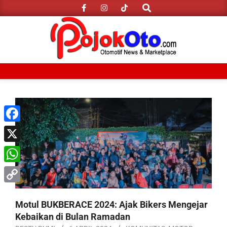
Search
Skip
to
content
Primary
Navigation
Menu
Facebook
X
WhatsApp
Copy
Motul BUKBERACE 2024: Ajak Bikers Mengejar
Link
Kebaikan di Bulan Ramadan