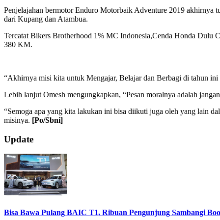
Penjelajahan bermotor Enduro Motorbaik Adventure 2019 akhirnya tu
dari Kupang dan Atambua.
Tercatat Bikers Brotherhood 1% MC Indonesia,Cenda Honda Dulu C
380 KM.
“Akhirnya misi kita untuk Mengajar, Belajar dan Berbagi di tahun 
Lebih lanjut Omesh mengungkapkan, “Pesan moralnya adalah jangan ta
“Semoga apa yang kita lakukan ini bisa diikuti juga oleh yang la
misinya.
[Po/Sbni]
2019-
Update
10-
06
Bisa Bawa Pulang BAIC T1, Ribuan Pengunjung Sambangi Boo