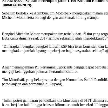
ATAMBUA – Setelah menempuh jarak 1.100 KM, tim Enduro Moto
Jumat (4/10/2019).
Sebelum bertolak ke Atambua, tim Motorbaik mengadakan malam apr
Michelin Motor serta berbagi dengan anak-anak kurang mampu.
Bengkel Michelin Motor merupakan tim terbaik dari 15 tim yang te
Lubricants dimana sejak 2017 sampai sekarang telah .mendukkung 84 
“Diharapkan bengkel-bengkel lulusan ESP bisa terus konsisten dan 
meningkatkan jumlah lapangan pekerjaan bagi masyarakat sekitar,” 
Anjar menambahkan PT Pertamina Lubricants bangga dapat berpatisipas
menguji ketangguhan pelumas Pertamina Enduro.
Tim Motorbaik yang bekerjasama dengan Komunitas Peduli Pendidik
perbelanjaan dan permainan di Kupang.
“Inilah potret gambaran pendidikan kita khususnya di NTT dimana ad
harus berjalan kaki hingga belasan kilometer untuk bersekolah hing