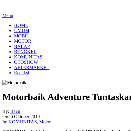
Menu
HOME
UMUM
MOBIL
MOTOR
BALAP
BENGKEL
KOMUNITAS
OTOSHOW
AFTERMARKET
Redaksi
Motorbaik Adventure Tuntaskan
By:
Bayu
On:
6 Oktober 2019
In:
KOMUNITAS
,
Motor