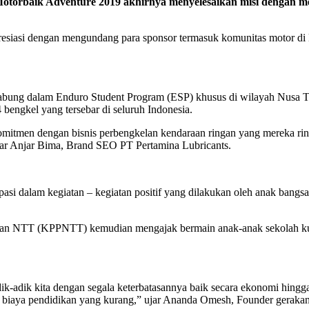
rbaik Adventure 2019 akhirnya menyelesaikan misi dengan men
esiasi dengan mengundang para sponsor termasuk komunitas motor di
rgabung dalam Enduro Student Program (ESP) khusus di wilayah Nusa 
bengkel yang tersebar di seluruh Indonesia.
komitmen dengan bisnis perbengkelan kendaraan ringan yang mereka ri
ujar Anjar Bima, Brand SEO PT Pertamina Lubricants.
i dalam kegiatan – kegiatan positif yang dilakukan oleh anak bangsa 
an NTT (KPPNTT) kemudian mengajak bermain anak-anak sekolah kura
ik-adik kita dengan segala keterbatasannya baik secara ekonomi hingg
ga biaya pendidikan yang kurang,” ujar Ananda Omesh, Founder gerakan