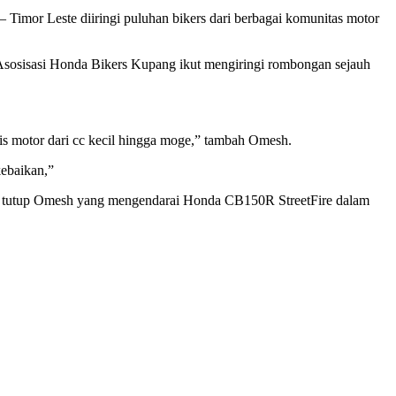
imor Leste diiringi puluhan bikers dari berbagai komunitas motor
osisasi Honda Bikers Kupang ikut mengiringi rombongan sejauh
is motor dari cc kecil hingga moge,” tambah Omesh.
kebaikan,”
n.” tutup Omesh yang mengendarai Honda CB150R StreetFire dalam