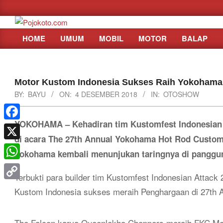
Skip
to
content
HOME
UMUM
MOBIL
MOTOR
BALAP
Primary
Navigation
Menu
Motor Kustom Indonesia Sukses Raih Yokoham
BY:
BAYU
ON:
4 DESEMBER 2018
IN:
OTOSHOW
YOKOHAMA – Kehadiran tim Kustomfest Indonesian A
Facebook
di acara The 27th Annual Yokohama Hot Rod Custom
X
Yokohama kembali menunjukan taringnya di panggun
WhatsApp
Terbukti para builder tim Kustomfest Indonesian Attack
Copy
Kustom Indonesia sukses meraih Penghargaan di 27th
Link
The Falcon karya Queenlekha Choppers meraih FKC Mo