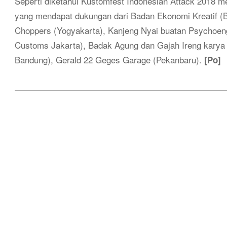
Seperti diketahui Kustomfest Indonesian Attack 2018 m
yang mendapat dukungan dari Badan Ekonomi Kreatif (
Choppers (Yogyakarta), Kanjeng Nyai buatan Psychoen
Customs Jakarta), Badak Agung dan Gajah Ireng karya
Bandung), Gerald 22 Geges Garage (Pekanbaru).
[Po]
2018-
12-
04