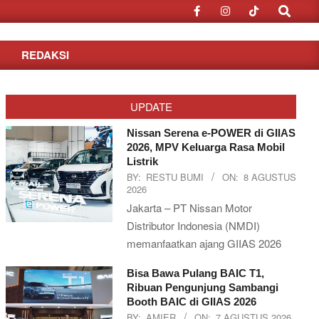
Search
REDAKSI
UPDATE
Nissan Serena e-POWER di GIIAS
2026, MPV Keluarga Rasa Mobil
Listrik
BY:
RESTU BUMI
ON:
8 AGUSTUS
2026
Jakarta – PT Nissan Motor
Distributor Indonesia (NMDI)
memanfaatkan ajang GIIAS 2026
Bisa Bawa Pulang BAIC T1,
Ribuan Pengunjung Sambangi
Booth BAIC di GIIAS 2026
BY:
AMIER
ON:
7 AGUSTUS 2026