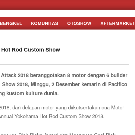
BENGKEL
KOMUNITAS
OTOSHOW
AFTERMARKET
a Hot Rod Custom Show
ttack 2018 beranggotakan 8 motor dengan 6 builder
 Show 2018, Minggu, 2 Desember kemarin di Pacifico
g kustom kulture dunia.
 2018, dari delapan motor yang diikutsertakan dua Motor
 Annual Yokohama Hot Rod Custom Show 2018.
oneyes Pick Picks Award dan Mooneyes Cool Pick