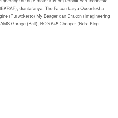
emberangkatkan 8 motor kustom terbaik dari Indonesia
BEKRAF), diantaranya, The Falcon karya Queenlekha
gine (Purwokerto) My Baager dan Drakon (Imagineering
 AMS Garage (Bali), RCG 545 Chopper (Ndra King