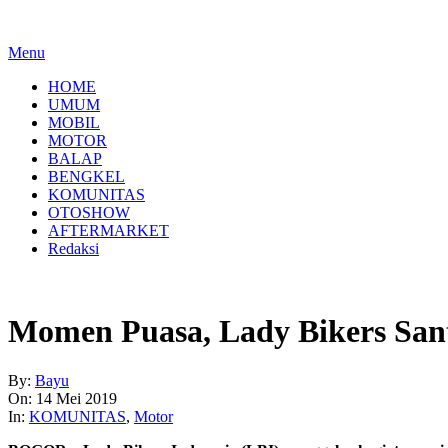
Menu
HOME
UMUM
MOBIL
MOTOR
BALAP
BENGKEL
KOMUNITAS
OTOSHOW
AFTERMARKET
Redaksi
Momen Puasa, Lady Bikers San
By:
Bayu
On:
14 Mei 2019
In:
KOMUNITAS
,
Motor