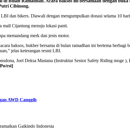
al di Bulan Ramadhan. Acara baksos ini bersamaan dengan buka
utri Cibinong.
gi LBI dan bikers. Diawali dengan mengumpulkan donasi selama 10 hari
a mall Cijantung menuju lokasi panti.
 tanpa memandang merk dan jenis motor.
acara baksos, bukber bersama di bulan ramadhan ini bertema berbagi
n,” jelas keterangan resmi LBI.
monsdona, Joel Deksa Mastana (Instruktur Senior Safety Riding 
[Po/rst]
engan AWD Canggih
eramaikan Gaikindo Indonesia