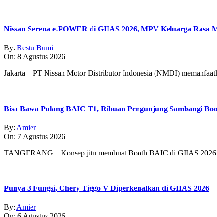
Nissan Serena e-POWER di GIIAS 2026, MPV Keluarga Rasa Mo
By:
Restu Bumi
On:
8 Agustus 2026
Jakarta – PT Nissan Motor Distributor Indonesia (NMDI) memanfaa
Bisa Bawa Pulang BAIC T1, Ribuan Pengunjung Sambangi Boo
By:
Amier
On:
7 Agustus 2026
TANGERANG – Konsep jitu membuat Booth BAIC di GIIAS 2026 
Punya 3 Fungsi, Chery Tiggo V Diperkenalkan di GIIAS 2026
By:
Amier
On:
6 Agustus 2026