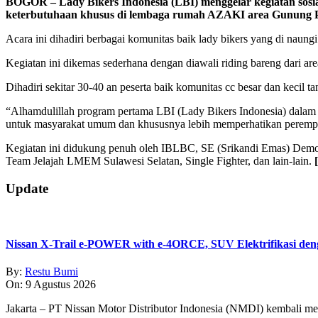
BOGOR – Lady Bikers Indonesia (LBI) menggelar kegiatan sosi
keterbutuhaan khusus di lembaga rumah AZAKI area Gunung P
Acara ini dihadiri berbagai komunitas baik lady bikers yang di naun
Kegiatan ini dikemas sederhana dengan diawali riding bareng dari are
Dihadiri sekitar 30-40 an peserta baik komunitas cc besar dan kecil
“Alhamdulillah program pertama LBI (Lady Bikers Indonesia) dalam 
untuk masyarakat umum dan khususnya lebih memperhatikan perempua
Kegiatan ini didukung penuh oleh IBLBC, SE (Srikandi Emas) De
Team Jelajah LMEM Sulawesi Selatan, Single Fighter, dan lain-lain.
2019-
Update
05-
14
Nissan X-Trail e-POWER with e-4ORCE, SUV Elektrifikasi d
By:
Restu Bumi
On:
9 Agustus 2026
Jakarta – PT Nissan Motor Distributor Indonesia (NMDI) kembali m