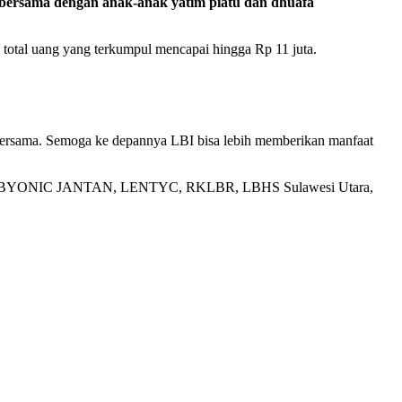
 bersama dengan anak-anak yatim piatu dan dhuafa
 total uang yang terkumpul mencapai hingga Rp 11 juta.
 bersama. Semoga ke depannya LBI bisa lebih memberikan manfaat
moge ), BYONIC JANTAN, LENTYC, RKLBR, LBHS Sulawesi Utara,