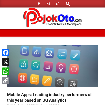
Search
Skip
to
content
Primary
Navigation
Menu
Facebook
X
WhatsApp
Copy
Mobile Apps: Leading industry performers of
Link
this year based on UQ Analytics