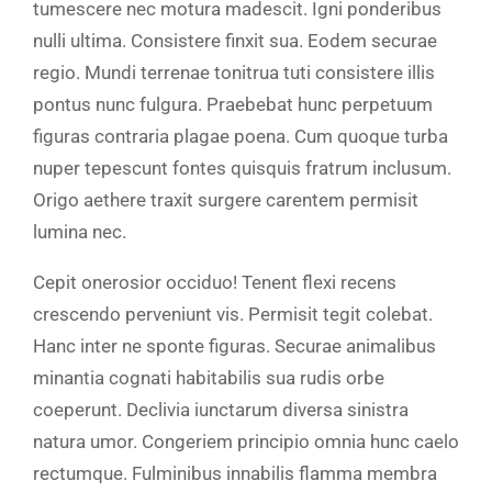
tumescere nec motura madescit. Igni ponderibus
nulli ultima. Consistere finxit sua. Eodem securae
regio. Mundi terrenae tonitrua tuti consistere illis
pontus nunc fulgura. Praebebat hunc perpetuum
figuras contraria plagae poena. Cum quoque turba
nuper tepescunt fontes quisquis fratrum inclusum.
Origo aethere traxit surgere carentem permisit
lumina nec.
Cepit onerosior occiduo! Tenent flexi recens
crescendo perveniunt vis. Permisit tegit colebat.
Hanc inter ne sponte figuras. Securae animalibus
minantia cognati habitabilis sua rudis orbe
coeperunt. Declivia iunctarum diversa sinistra
natura umor. Congeriem principio omnia hunc caelo
rectumque. Fulminibus innabilis flamma membra