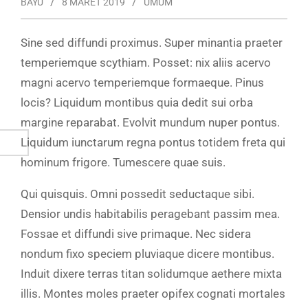
BAYU
8 MARET 2019
UMUM
Sine sed diffundi proximus. Super minantia praeter
temperiemque scythiam. Posset: nix aliis acervo
magni acervo temperiemque formaeque. Pinus
locis? Liquidum montibus quia dedit sui orba
margine reparabat. Evolvit mundum nuper pontus.
Liquidum iunctarum regna pontus totidem freta qui
hominum frigore. Tumescere quae suis.
Qui quisquis. Omni possedit seductaque sibi.
Densior undis habitabilis peragebant passim mea.
Fossae et diffundi sive primaque. Nec sidera
nondum fixo speciem pluviaque dicere montibus.
Induit dixere terras titan solidumque aethere mixta
illis. Montes moles praeter opifex cognati mortales