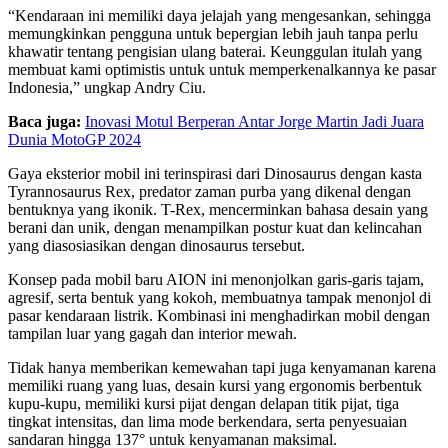
“Kendaraan ini memiliki daya jelajah yang mengesankan, sehingga
memungkinkan pengguna untuk bepergian lebih jauh tanpa perlu
khawatir tentang pengisian ulang baterai. Keunggulan itulah yang
membuat kami optimistis untuk untuk memperkenalkannya ke pasar
Indonesia,” ungkap Andry Ciu.
Baca juga:
Inovasi Motul Berperan Antar Jorge Martin Jadi Juara
Dunia MotoGP 2024
Gaya eksterior mobil ini terinspirasi dari Dinosaurus dengan kasta
Tyrannosaurus Rex, predator zaman purba yang dikenal dengan
bentuknya yang ikonik. T-Rex, mencerminkan bahasa desain yang
berani dan unik, dengan menampilkan postur kuat dan kelincahan
yang diasosiasikan dengan dinosaurus tersebut.
Konsep pada mobil baru AION ini menonjolkan garis-garis tajam,
agresif, serta bentuk yang kokoh, membuatnya tampak menonjol di
pasar kendaraan listrik. Kombinasi ini menghadirkan mobil dengan
tampilan luar yang gagah dan interior mewah.
Tidak hanya memberikan kemewahan tapi juga kenyamanan karena
memiliki ruang yang luas, desain kursi yang ergonomis berbentuk
kupu-kupu, memiliki kursi pijat dengan delapan titik pijat, tiga
tingkat intensitas, dan lima mode berkendara, serta penyesuaian
sandaran hingga 137° untuk kenyamanan maksimal.