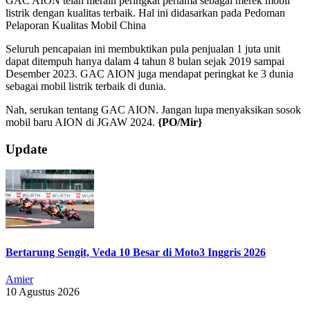
GAC AION telah meraih peringkat pertama sebagai merek mobil
listrik dengan kualitas terbaik. Hal ini didasarkan pada Pedoman
Pelaporan Kualitas Mobil China
Seluruh pencapaian ini membuktikan pula penjualan 1 juta unit
dapat ditempuh hanya dalam 4 tahun 8 bulan sejak 2019 sampai
Desember 2023. GAC AION juga mendapat peringkat ke 3 dunia
sebagai mobil listrik terbaik di dunia.
Nah, serukan tentang GAC AION. Jangan lupa menyaksikan sosok
mobil baru AION di JGAW 2024.
{PO/Mir}
2024-
Update
11-
20
Bertarung Sengit, Veda 10 Besar di Moto3 Inggris 2026
Amier
10 Agustus 2026