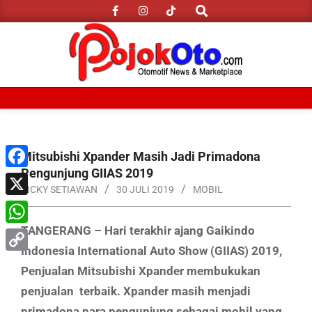
Search
Skip
to
content
Primary
Navigation
Menu
Mitsubishi Xpander Masih Jadi Primadona
Pengunjung GIIAS 2019
Facebook
RICKY SETIAWAN
30 JULI 2019
MOBIL
X
TANGERANG – Hari terakhir ajang Gaikindo
WhatsApp
Indonesia International Auto Show (GIIAS) 2019,
Copy
Penjualan Mitsubishi Xpander membukukan
Link
penjualan terbaik. Xpander masih menjadi
primadona para pengunjung sebagai mobil yang