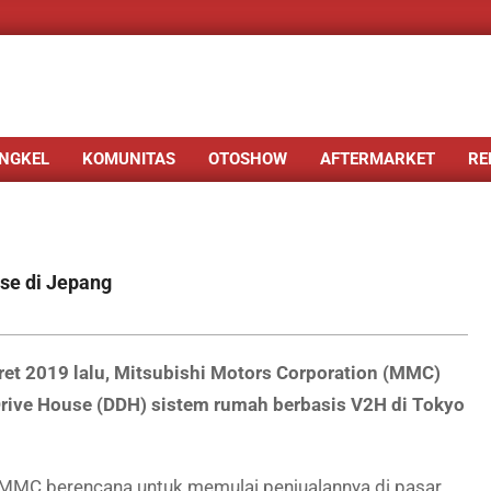
NGKEL
KOMUNITAS
OTOSHOW
AFTERMARKET
RE
se di Jepang
t 2019 lalu, Mitsubishi Motors Corporation (MMC)
Drive House (DDH) sistem rumah berbasis V2H di Tokyo
n MMC berencana untuk memulai penjualannya di pasar