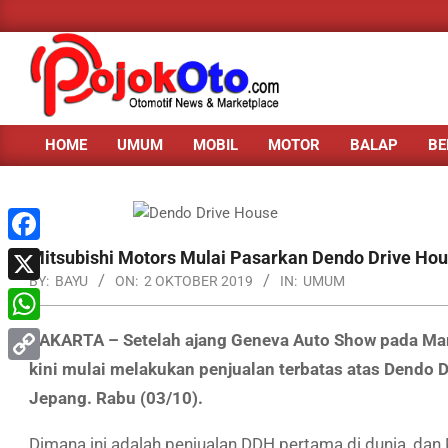
Skip
to
content
HOME
UMUM
MOBIL
MOTOR
BALAP
BE
Primary
Navigation
Menu
Facebook
Mitsubishi Motors Mulai Pasarkan Dendo Drive Hou
BY:
BAYU
ON:
2 OKTOBER 2019
IN:
UMUM
X
WhatsApp
JAKARTA – Setelah ajang Geneva Auto Show pada Mare
kini mulai melakukan penjualan terbatas atas Dendo 
Copy
Jepang. Rabu (03/10).
Link
Dimana ini adalah penjualan DDH pertama di dunia, da