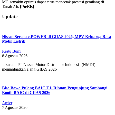
MG semakin optimis dapat terus mencetak prestasi gemilang di
Tanah Air.
[Po/Rls]
2021-
Update
05-
20
Nissan Serena e-POWER di GIIAS 2026, MPV Keluarga Rasa
Mobil Listrik
Restu Bumi
8 Agustus 2026
Jakarta – PT Nissan Motor Distributor Indonesia (NMDI)
memanfaatkan ajang GIIAS 2026
Bisa Bawa Pulang BAIC T1, Ribuan Pengunjung Sambangi
Booth BAIC di GIIAS 2026
Amier
7 Agustus 2026