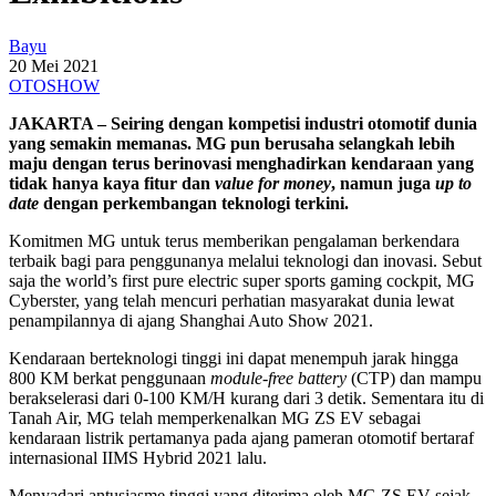
Bayu
20 Mei 2021
OTOSHOW
JAKARTA – Seiring dengan kompetisi industri otomotif dunia
yang semakin memanas. MG pun berusaha selangkah lebih
maju dengan terus berinovasi menghadirkan kendaraan yang
tidak hanya kaya fitur dan
value for money
, namun juga
up to
date
dengan perkembangan teknologi terkini.
Komitmen MG untuk terus memberikan pengalaman berkendara
terbaik bagi para penggunanya melalui teknologi dan inovasi. Sebut
saja the world’s first pure electric super sports gaming cockpit, MG
Cyberster, yang telah mencuri perhatian masyarakat dunia lewat
penampilannya di ajang Shanghai Auto Show 2021.
Kendaraan berteknologi tinggi ini dapat menempuh jarak hingga
800 KM berkat penggunaan
module-free battery
(CTP) dan mampu
berakselerasi dari 0-100 KM/H kurang dari 3 detik. Sementara itu di
Tanah Air, MG telah memperkenalkan MG ZS EV sebagai
kendaraan listrik pertamanya pada ajang pameran otomotif bertaraf
internasional IIMS Hybrid 2021 lalu.
Menyadari antusiasme tinggi yang diterima oleh MG ZS EV sejak