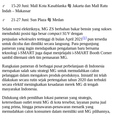
♂ 15-20 Juni: Mall Kota Kasablanka 每 Jakarta dan Mall Ratu
Indah – Makassar
♂ 21-27 Juni: Sun Plaza 每 Medan
Selain versi elektriknya, MG ZS berbahan bakar bensin yang sukses
menduduki posisi tiga besar
compact SUV
dengan
[1]
penjualan
wholesales
tertinggi di bulan April 2021
pun tersedia
untuk dicoba dan dimiliki secara langsung. Para pengunjung
pameran yang ingin mendapatkan pengalaman baru bersama
teknologi i-SMART juga dapat menjelajahi i-SMART Booth Corner
sambil ditemani oleh tim pemasaran MG.
Rangkaian pameran di berbagai pusat perbelanjaan di Indonesia
merupakan salah satu strategi MG untuk memudahkan calon
pelanggan dalam mengakses produk-produknya. Inisiatif ini telah
dilakukan secara rutin sejak pertengahan tahun 2020 dan terbukti
secara efektif meningkatkan kesadaran merek MG di tengah
masyarakat Indonesia.
Didukung oleh pemilihan lokasi pameran yang strategis,
ketersediaan outlet resmi MG di kota tersebut, layanan purna jual
yang prima, hingga penawaran-penawaran menarik yang
memudahkan calon konsumen dalam memiliki unit MG pilihannya,